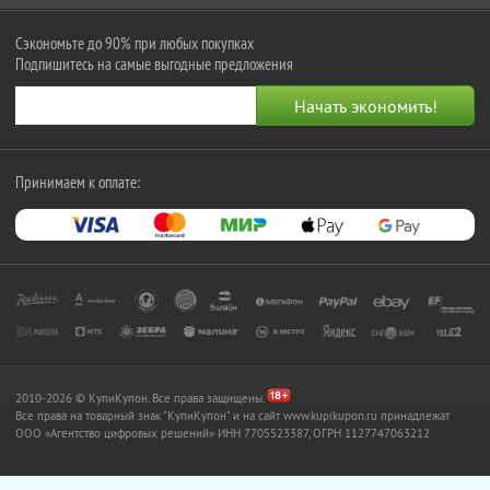
Сэкономьте до 90% при любых покупках
Подпишитесь на самые выгодные предложения
Принимаем к оплате:
2010-2026 © КупиКупон. Все права защищены.
Все права на товарный знак "КупиКупон" и на сайт www.kupikupon.ru принадлежат
OOO «Агентство цифровых решений» ИНН 7705523387, ОГРН 1127747063212