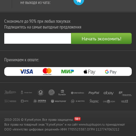
не выходя из чата:
Сэкономьте до 90% при любых покупках
Подпишитесь на самые выгодные предложения
Принимаем к оплате:
2010-2026 © КупиКупон. Все права защищены.
Все права на товарный знак "КупиКупон" и на сайт www.kupikupon.ru принадлежат
OOO «Агентство цифровых решений» ИНН 7705523387, ОГРН 1127747063212