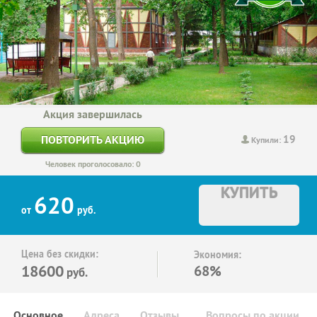
Акция завершилась
19
ПОВТОРИТЬ АКЦИЮ
Купили:
Человек проголосовало: 0
КУПИТЬ
620
от
руб.
Цена без скидки:
Экономия:
18600
68%
руб.
Основное
Адреса
Отзывы
Вопросы по акции