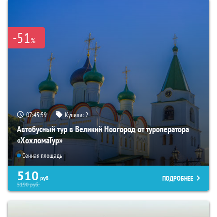
-51
%
07:45:57
Купили:
2
Автобусный тур в Великий Новгород от туроператора
«ХохломаТур»
Сенная площадь
510
ПОДРОБНЕЕ
руб.
5190
руб.