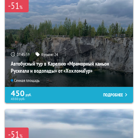
-51
%
07:45:57
Купили:
24
Автобусный тур в Карелию «Мраморный каньон
Рускеала и водопады» от «ХохломаТур»
Сенная площадь
450
ПОДРОБНЕЕ
руб.
4550
руб.
-51
%