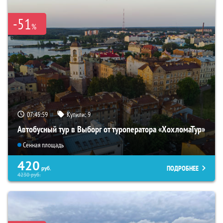
-51
%
07:45:57
Купили:
9
Автобусный тур в Выборг от туроператора «ХохломаТур»
Сенная площадь
420
ПОДРОБНЕЕ
руб.
4230
руб.