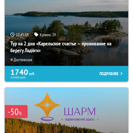
07:45:57
Купили:
39
Тур на 2 дня «Карельское счастье — проживание на
берегу Ладоги»
Достоевская
1740
ПОДРОБНЕЕ
руб.
13900
руб.
-50
%