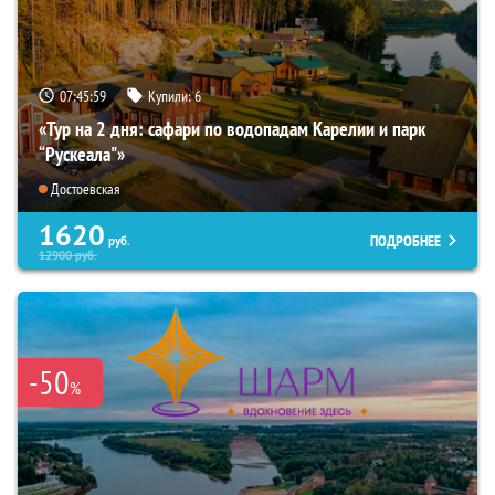
07:45:57
Купили:
6
«Тур на 2 дня: сафари по водопадам Карелии и парк
“Рускеала"»
Достоевская
1620
ПОДРОБНЕЕ
руб.
12900
руб.
-50
%