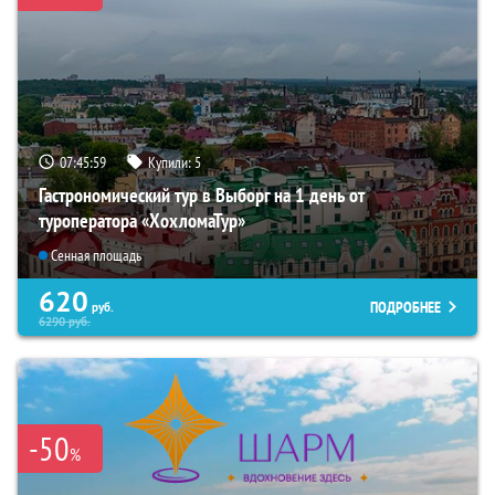
07:45:57
Купили:
5
Гастрономический тур в Выборг на 1 день от
туроператора «ХохломаТур»
Сенная площадь
620
ПОДРОБНЕЕ
руб.
6290
руб.
-50
%