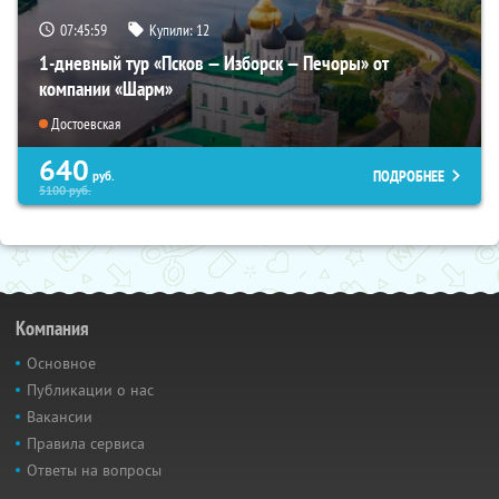
07:45:57
Купили:
12
1-дневный тур «Псков — Изборск — Печоры» от
компании «Шарм»
Достоевская
640
ПОДРОБНЕЕ
руб.
5100
руб.
Компания
Основное
Публикации о нас
Вакансии
Правила сервиса
Ответы на вопросы