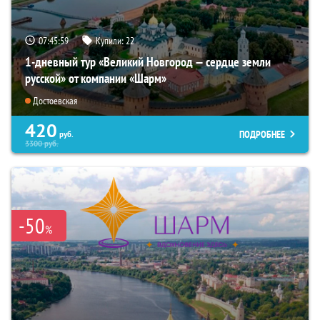
07:45:57
Купили:
22
1-дневный тур «Великий Новгород — сердце земли
русской» от компании «Шарм»
Достоевская
420
ПОДРОБНЕЕ
руб.
3300
руб.
-50
%