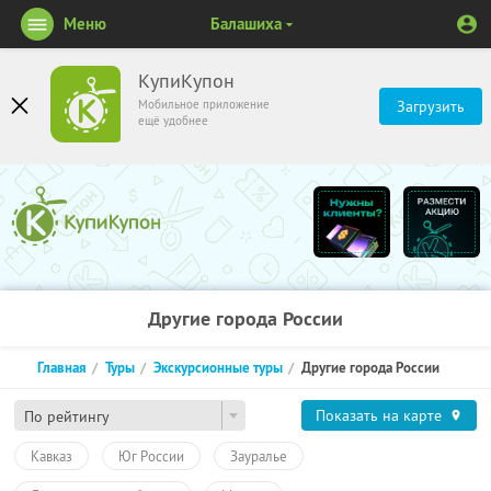
Меню
Балашиха
КупиКупон
Мобильное приложение
Загрузить
ещё удобнее
Другие города России
Главная
Туры
Экскурсионные туры
Другие города России
Показать на карте
По рейтингу
Кавказ
Юг России
Зауралье