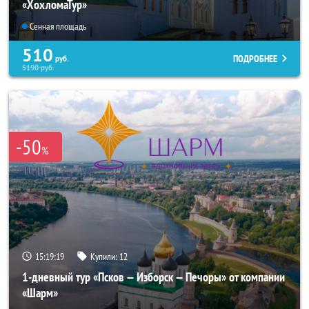
«ХохломаТур»
Сенная площадь
510
ПОДРОБНЕЕ
руб.
5190
руб.
-50
%
15:19:18
Купили:
12
1-дневный тур «Псков — Изборск — Печоры» от компании
«Шарм»