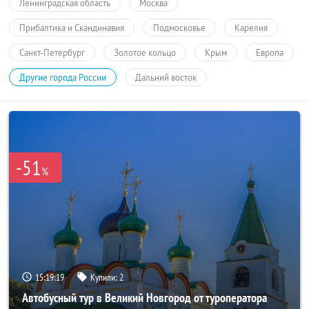
Ленинградская область
Москва
Прибалтика и Скандинавия
Подмосковье
Карелия
Санкт-Петербург
Золотое кольцо
Крым
Европа
Другие города России
Дальний восток
-51
%
15:19:18
Купили:
2
Автобусный тур в Великий Новгород от туроператора