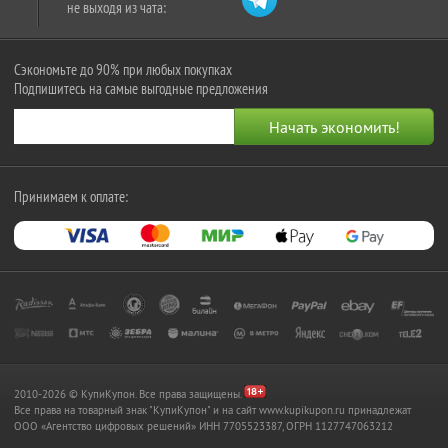
не выходя из чата:
Сэкономьте до 90% при любых покупках
Подпишитесь на самые выгодные предложения
Принимаем к оплате:
2010-2026 © КупиКупон. Все права защищены.
Все права на товарный знак "КупиКупон" и на сайт www.kupikupon.ru принадлежат
OOO «Агентство цифровых решений» ИНН 7705523387, ОГРН 1127747063212