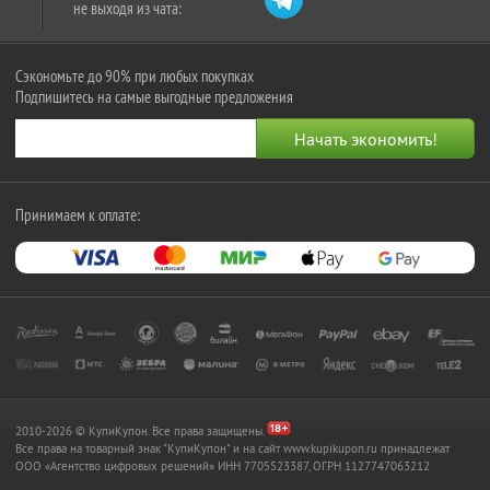
не выходя из чата:
Сэкономьте до 90% при любых покупках
Подпишитесь на самые выгодные предложения
Принимаем к оплате:
2010-2026 © КупиКупон. Все права защищены.
Все права на товарный знак "КупиКупон" и на сайт www.kupikupon.ru принадлежат
OOO «Агентство цифровых решений» ИНН 7705523387, ОГРН 1127747063212