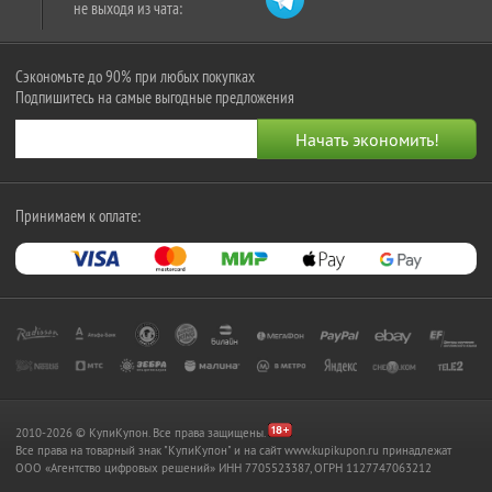
не выходя из чата:
Сэкономьте до 90% при любых покупках
Подпишитесь на самые выгодные предложения
Принимаем к оплате:
2010-2026 © КупиКупон. Все права защищены.
Все права на товарный знак "КупиКупон" и на сайт www.kupikupon.ru принадлежат
OOO «Агентство цифровых решений» ИНН 7705523387, ОГРН 1127747063212