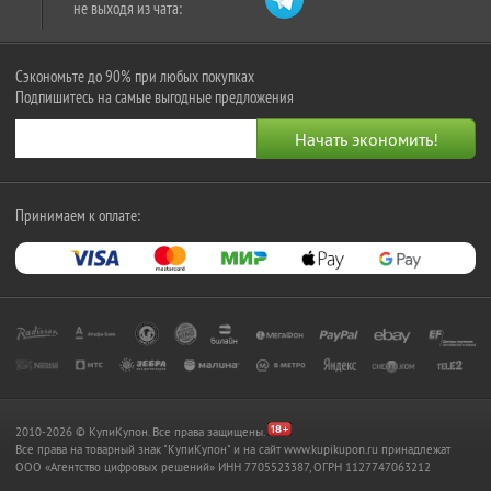
не выходя из чата:
Сэкономьте до 90% при любых покупках
Подпишитесь на самые выгодные предложения
Принимаем к оплате:
2010-2026 © КупиКупон. Все права защищены.
Все права на товарный знак "КупиКупон" и на сайт www.kupikupon.ru принадлежат
OOO «Агентство цифровых решений» ИНН 7705523387, ОГРН 1127747063212