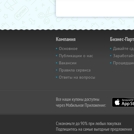
Компания
Бизнес-Пар
Основное
Давайте сд
Публикации о нас
Заработайт
Вакансии
Прошедши
Правила сервиса
Ответы на вопросы
Все наши купоны доступны
через Мобильное Приложение:
Сэкономьте до 90% при любых покупках
Подпишитесь на самые выгодные предложения