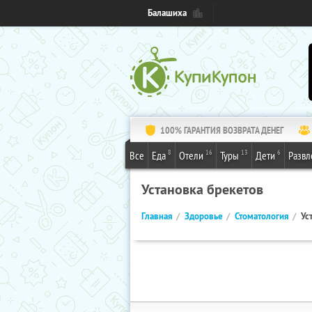
Балашиха
100% ГАРАНТИЯ ВОЗВРАТА ДЕНЕГ
8
16
13
6
Все
Еда
Отели
Туры
Дети
Развл
Установка брекетов
Главная
Здоровье
Стоматология
Ус