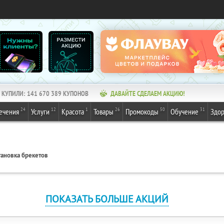
КУПИЛИ:
141 670 392
КУПОНОВ
ДАВАЙТЕ СДЕЛАЕМ АКЦИЮ!
24
12
1
26
50
31
ечения
Услуги
Красота
Товары
Промокоды
Обучение
Здор
тановка брекетов
ПОКАЗАТЬ БОЛЬШЕ АКЦИЙ