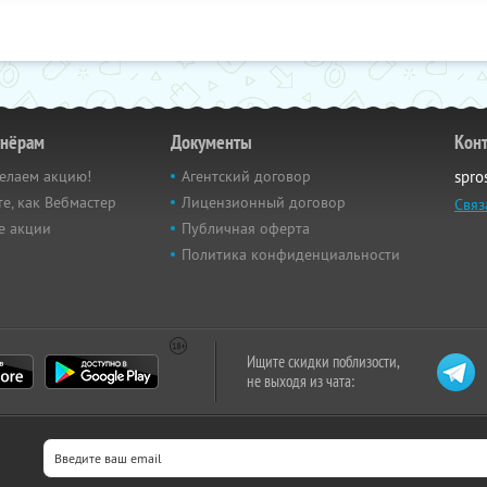
тнёрам
Документы
Кон
елаем акцию!
Агентский договор
spro
е, как Вебмастер
Лицензионный договор
Связ
е акции
Публичная оферта
Политика конфиденциальности
Ищите скидки поблизости,
не выходя из чата: