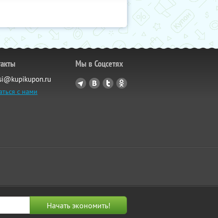
такты
Мы в Соцсетях
si@kupikupon.ru
аться с нами