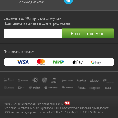
не выходя из чата:
Сэкономьте до 90% при любых покупках
Подпишитесь на самые выгодные предложения
Принимаем к оплате:
2010-2026 © КупиКупон. Все права защищены.
Все права на товарный знак "КупиКупон" и на сайт www.kupikupon.ru принадлежат
OOO «Агентство цифровых решений» ИНН 7705523387, ОГРН 1127747063212