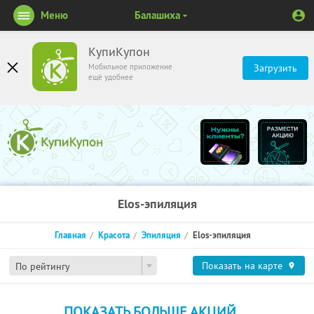
Меню
Балашиха
КупиКупон
Мобильное приложение
Загрузить
ещё удобнее
Elos-эпиляция
Главная
Красота
Эпиляция
Elos-эпиляция
Показать на карте
По рейтингу
ПОКАЗАТЬ БОЛЬШЕ АКЦИЙ