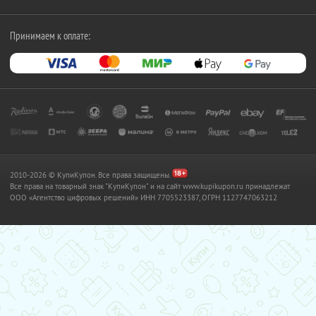
Принимаем к оплате:
2010-2026 © КупиКупон. Все права защищены.
Все права на товарный знак "КупиКупон" и на сайт www.kupikupon.ru принадлежат
OOO «Агентство цифровых решений» ИНН 7705523387, ОГРН 1127747063212