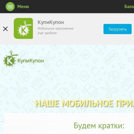
Меню
Бал
КупиКупон
Мобильное приложение
Загрузить
ещё удобнее
НАШЕ МОБИЛЬНОЕ ПР
Будем кратки: