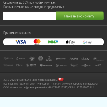
Сэкономьте до 90% при любых покупках
Подпишитесь на самые выгодные предложения
Принимаем к оплате:
2010-2026 © КупиКупон. Все права защищены.
Все права на товарный знак "КупиКупон" и на сайт www.kupikupon.ru принадлежат
OOO «Агентство цифровых решений» ИНН 7705523387, ОГРН 1127747063212