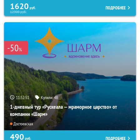
1620
ПОДРОБНЕЕ
руб.
12900
руб.
-50
%
11:52:50
Купили:
48
1-дневный тур «Рускеала — мраморное царство» от
компании «Шарм»
Достоевская
490
ПОДРОБНЕЕ
руб.