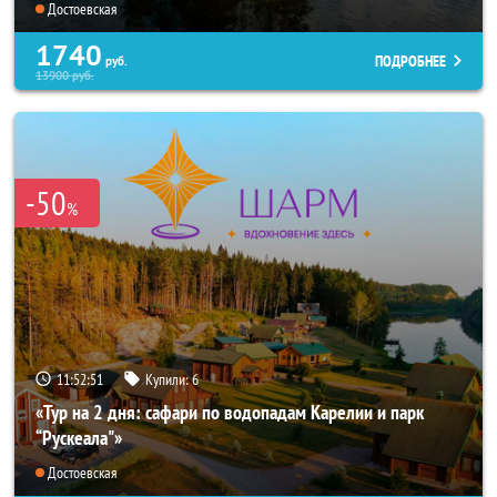
Достоевская
1740
ПОДРОБНЕЕ
руб.
13900
руб.
-50
%
11:52:50
Купили:
6
«Тур на 2 дня: сафари по водопадам Карелии и парк
“Рускеала"»
Достоевская