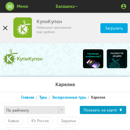
Меню
Балашиха
КупиКупон
Мобильное приложение
Загрузить
ещё удобнее
Карелия
Главная
Туры
Экскурсионные туры
Карелия
Показать на карте
По рейтингу
Кавказ
Юг России
Зауралье