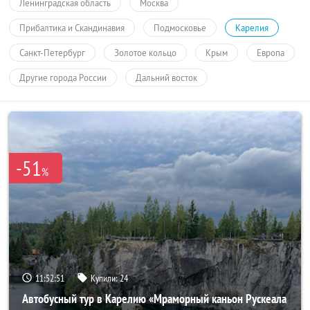
Ленинградская область
Москва
Прибалтика и Скандинавия
Подмосковье
Карелия
Санкт-Петербург
Золотое кольцо
Крым
Европа
Другие города России
Дальний восток
-51
%
11:52:50
Купили:
24
Автобусный тур в Карелию «Мраморный каньон Рускеала