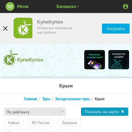
Меню
Балашиха
КупиКупон
Мобильное приложение
Загрузить
ещё удобнее
Крым
Главная
Туры
Экскурсионные туры
Крым
Показать на карте
По рейтингу
Кавказ
Юг России
Зауралье