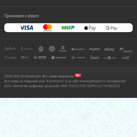
Принимаем к оплате:
2010-2026 © КупиКупон. Все права защищены.
Все права на товарный знак "КупиКупон" и на сайт www.kupikupon.ru принадлежат
OOO «Агентство цифровых решений» ИНН 7705523387, ОГРН 1127747063212