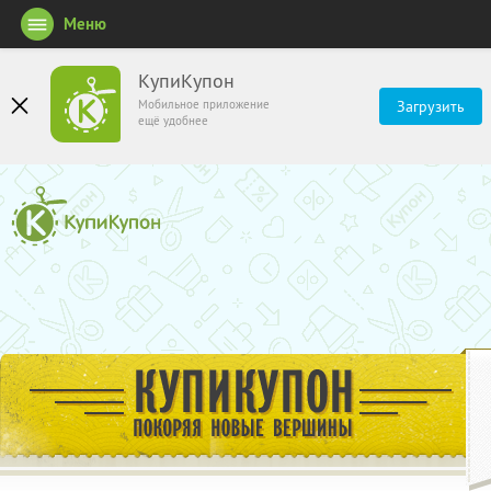
Меню
КупиКупон
Мобильное приложение
Загрузить
ещё удобнее