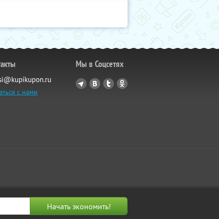
такты
Мы в Соцсетях
si@kupikupon.ru
аться с нами