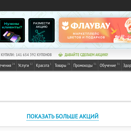
КУПИЛИ:
141 654 392
КУПОНОВ
ДАВАЙТЕ СДЕЛАЕМ АКЦИЮ!
24
12
1
26
51
31
ечения
Услуги
Красота
Товары
Промокоды
Обучение
Здор
ПОКАЗАТЬ БОЛЬШЕ АКЦИЙ