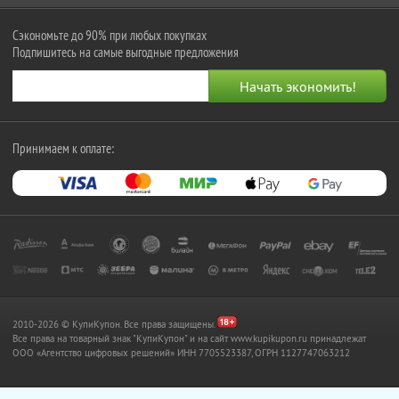
Сэкономьте до 90% при любых покупках
Подпишитесь на самые выгодные предложения
Принимаем к оплате:
2010-2026 © КупиКупон. Все права защищены.
Все права на товарный знак "КупиКупон" и на сайт www.kupikupon.ru принадлежат
OOO «Агентство цифровых решений» ИНН 7705523387, ОГРН 1127747063212