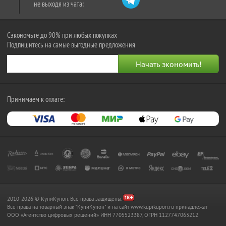
не выходя из чата:
Сэкономьте до 90% при любых покупках
Подпишитесь на самые выгодные предложения
Принимаем к оплате:
2010-2026 © КупиКупон. Все права защищены.
Все права на товарный знак "КупиКупон" и на сайт www.kupikupon.ru принадлежат
OOO «Агентство цифровых решений» ИНН 7705523387, ОГРН 1127747063212