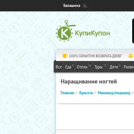
Балашиха
100% ГАРАНТИЯ ВОЗВРАТА ДЕНЕГ
8
16
13
6
Все
Еда
Отели
Туры
Дети
Развл
Наращивание ногтей
Главная
Красота
Маникюр/педикюр