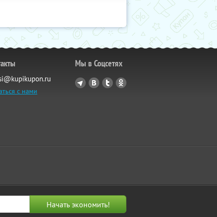
такты
Мы в Соцсетях
si@kupikupon.ru
аться с нами