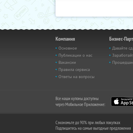
Компания
Бизнес-Пар
Основное
Давайте сд
Публикации о нас
Заработайт
Вакансии
Прошедши
Правила сервиса
Ответы на вопросы
Все наши купоны доступны
через Мобильное Приложение:
Сэкономьте до 90% при любых покупках
Подпишитесь на самые выгодные предложения