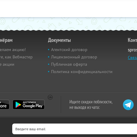
тнёрам
Документы
Кон
елаем акцию!
Агентский договор
spro
е, как Вебмастер
Лицензионный договор
Связ
е акции
Публичная оферта
Политика конфиденциальности
Ищите скидки поблизости,
не выходя из чата: