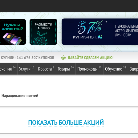
КУПИЛИ:
141 676 807
КУПОНОВ
ДАВАЙТЕ СДЕЛАЕМ АКЦИЮ!
24
12
1
26
50
31
ечения
Услуги
Красота
Товары
Промокоды
Обучение
Здор
Наращивание ногтей
ПОКАЗАТЬ БОЛЬШЕ АКЦИЙ