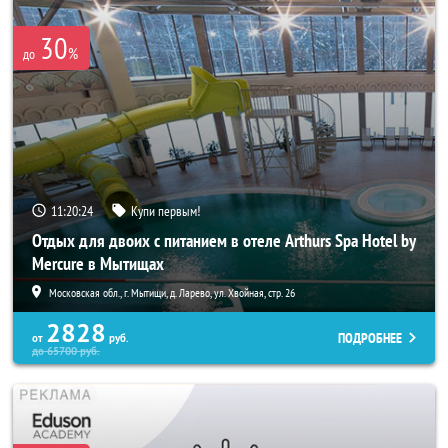
30
%
до
11:20:22
Купи первым!
Отдых для двоих с питанием в отеле Arthurs Spa Hotel by
Mercure в Мытищах
Московская обл., г. Мытищи, д. Ларево, ул. Хвойная, стр. 26
2828
ПОДРОБНЕЕ
от
руб.
до
65700
руб.