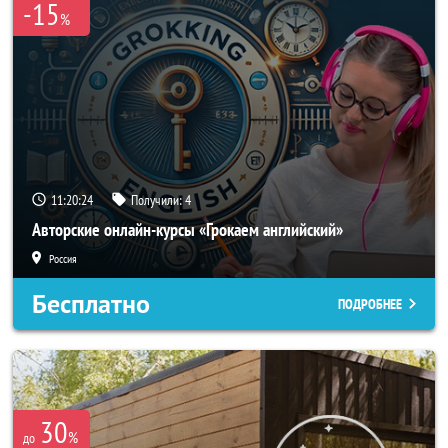
-15
%
11:20:22
Получили:
4
Авторские онлайн-курсы «Грокаем английский»
Россия
Бесплатно
ПОДРОБНЕЕ
30
%
до