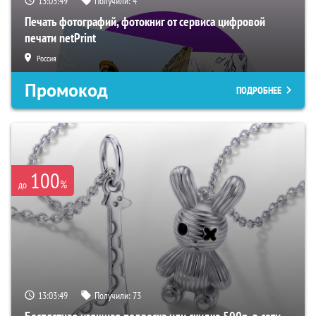
13:03:48
Получили:
4
Печать фотографий, фотокниг от сервиса цифровой
печати netPrint
Россия
Промокод
ПОДРОБНЕЕ
100
%
до
13:03:48
Получили:
73