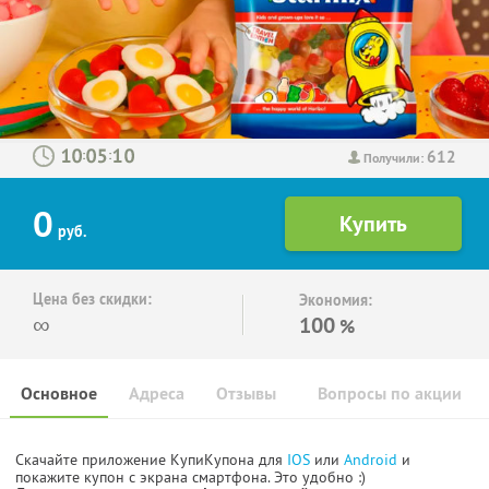
612
:
:
Получили:
0
руб.
Цена без скидки:
Экономия:
∞
100
%
Основное
Адреса
Отзывы
Вопросы по акции
Скачайте приложение КупиКупона для
IOS
или
Android
и
покажите купон с экрана смартфона. Это удобно :)