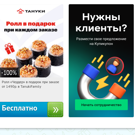
-100
%
Ролл «Чеддер» в подарок при заказе
12:47:37
Получили:
108
от 1490р. в TanukiFamily
Россия
Бесплатно