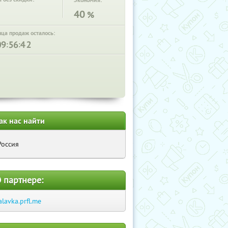
Экономия:
40
%
нца продаж осталось:
:
:
ак нас найти
Россия
 партнере:
alavka.prfl.me