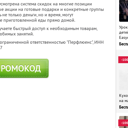
усмотрена система скидок на многие позиции
ые акции на готовые подарки и конкретные группы
 не только деньги, но и время, могут
уже приготовленной еды прямо домой.
Урок
учаете быстрый доступ к необходимым товарам,
дете
любимых занятий.
Easy
 ограниченной ответственностью "Перфлюенс",
ИНН
Бесп
57
-10
ПРОМОКОД
Кухо
на м
Бесп
-10