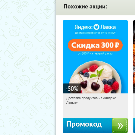
Похожие акции:
-50
%
Доставка продуктов из «Яндекс
12:47:37
Получили:
5
Лавки»
Россия
Промокод