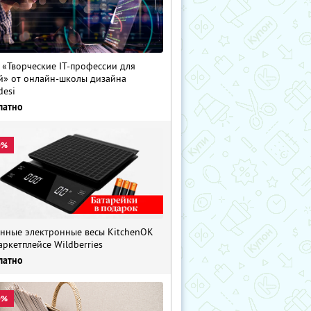
 «Творческие IT-профессии для
й» от онлайн-школы дизайна
desi
латно
0%
нные электронные весы KitchenOK
аркетплейсе Wildberries
латно
0%