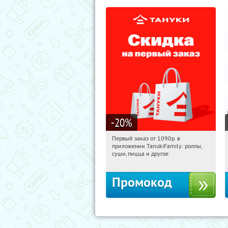
-20
%
Первый заказ от 1090р. в
12:47:37
Получили:
256
приложении TanukiFamily: роллы,
Россия
суши, пицца и другое
Промокод