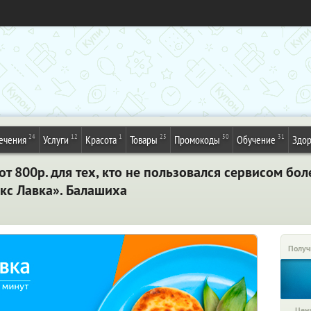
24
12
1
25
50
31
ечения
Услуги
Красота
Товары
Промокоды
Обучение
Здор
от 800р. для тех, кто не пользовался сервисом бол
кс Лавка». Балашиха
Получ
Цена