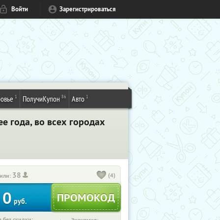
Войти
Зарегистрироваться
1
86
1
овье
ПолучиКупон
Авто
ее года, во всех городах
38
(4)
или:
0
руб.
 без скидки: