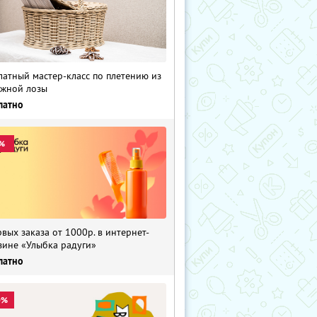
латный мастер-класс по плетению из
жной лозы
латно
%
рвых заказа от 1000р. в интернет-
зине «Улыбка радуги»
латно
0%