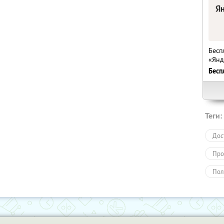
Бесп
«Янд
Бесп
Теги:
Дос
Про
Пол