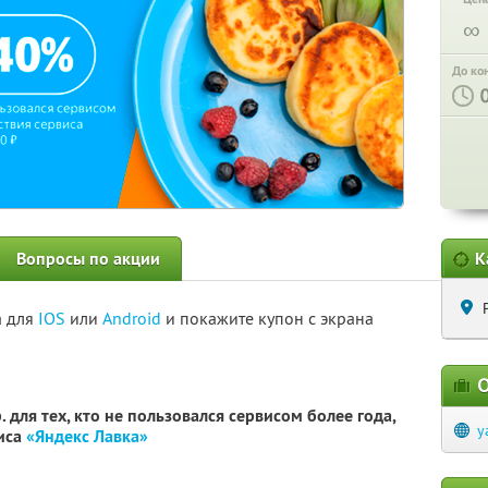
∞
До ко
Вопросы по акции
К
а для
IOS
или
Android
и покажите купон с экрана
О
 для тех, кто не пользовался сервисом более года,
y
виса
«Яндекс Лавка»