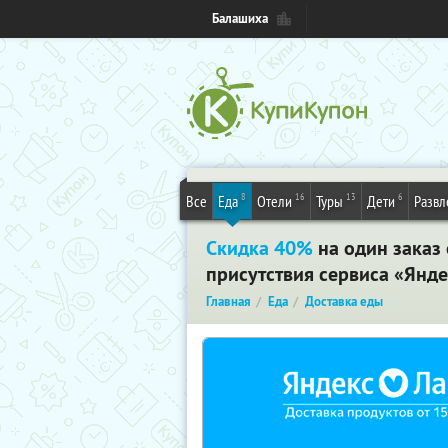
Балашиха
8
16
13
6
Все
Еда
Отели
Туры
Дети
Развл
Скидка 40%
на один заказ 
присутствия сервиса «Янде
Главная
Еда
Доставка еды