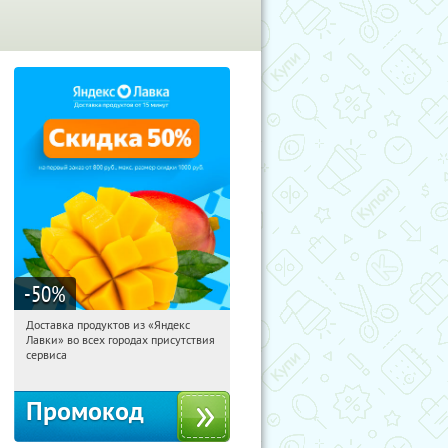
-50
%
Доставка продуктов из «Яндекс
12:47:37
Получили:
165
Лавки» во всех городах присутствия
Россия
сервиса
Промокод