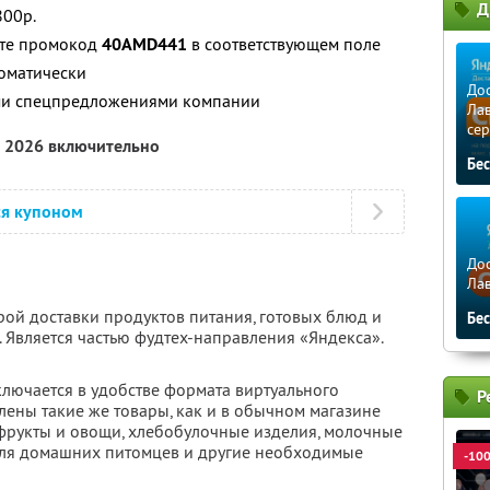
Д
800р.
ите промокод
40AMD441
в соответствующем поле
томатически
Дос
ими спецпредложениями компании
Лав
сер
а 2026 включительно
Бе
ся купоном
Дос
Ла
рой доставки продуктов питания, готовых блюд и
Бе
 Является частью фудтех-направления «Яндекса».
ключается в удобстве формата виртуального
Р
влены такие же товары, как и в обычном магазине
 фрукты и овощи, хлебобулочные изделия, молочные
для домашних питомцев и другие необходимые
-10