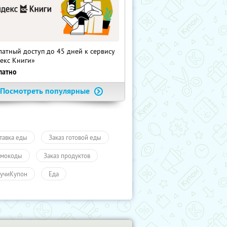
латный доступ до 45 дней к сервису
екс Книги»
латно
Посмотреть популярные
тавка еды
Заказ готовой еды
мокоды
Заказ продуктов
учиКупон
Еда