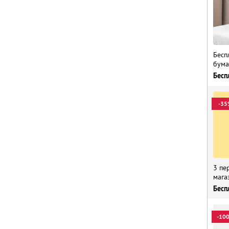
Бесп
бума
Бесп
-35
3 пе
мага
Бесп
-10