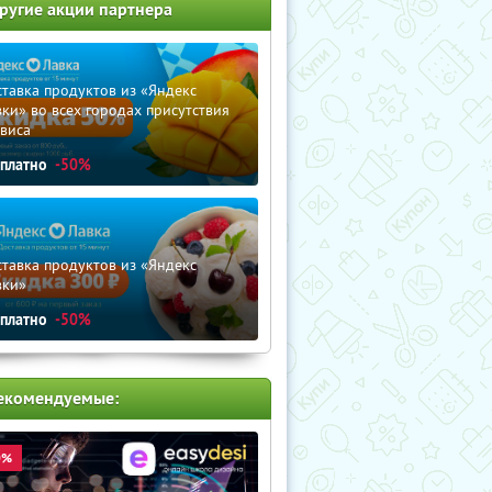
ругие акции партнера
тавка продуктов из «Яндекс
ки» во всех городах присутствия
виса
сплатно
-50%
тавка продуктов из «Яндекс
вки»
сплатно
-50%
екомендуемые:
0%