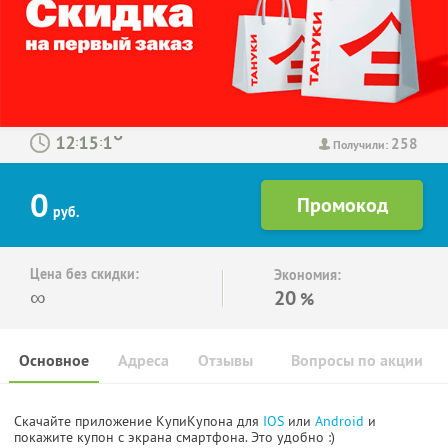
258
:
:
Получили:
0
руб.
Цена без скидки:
Экономия:
∞
20
%
Основное
Адреса
Отзывы
Вопросы по акции
Скачайте приложение КупиКупона для
IOS
или
Android
и
покажите купон с экрана смартфона. Это удобно :)