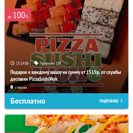
100
%
до
15:14:06
Получили:
197
Подарок к каждому заказу на сумму от 1519р. от службы
доставки PizzaSushiWok
г. Москва
Бесплатно
ПОДРОБНЕЕ