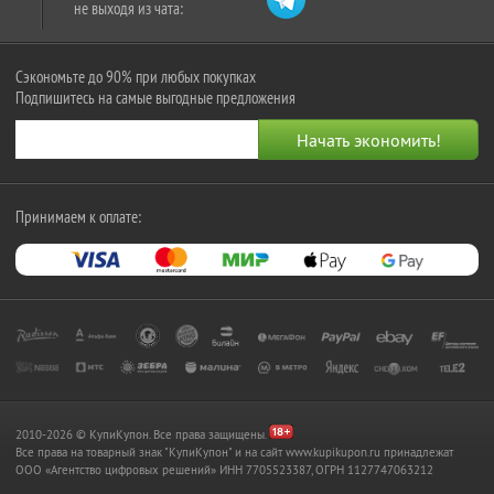
не выходя из чата:
Сэкономьте до 90% при любых покупках
Подпишитесь на самые выгодные предложения
Принимаем к оплате:
2010-2026 © КупиКупон. Все права защищены.
Все права на товарный знак "КупиКупон" и на сайт www.kupikupon.ru принадлежат
OOO «Агентство цифровых решений» ИНН 7705523387, ОГРН 1127747063212