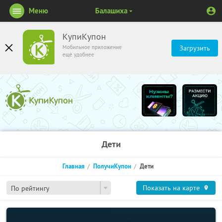
Меню
Балашиха
КупиКупон
Мобильное приложение
Загрузить
ещё удобнее
Дети
Главная
ПолучиКупон
Дети
Показать на карте
По рейтингу