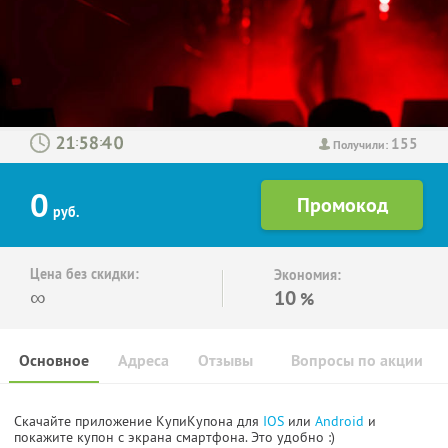
155
:
:
Получили:
0
руб.
Цена без скидки:
Экономия:
∞
10
%
Основное
Адреса
Отзывы
Вопросы по акции
Скачайте приложение КупиКупона для
IOS
или
Android
и
покажите купон с экрана смартфона. Это удобно :)