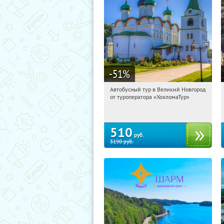
-51
%
Автобусный тур в Великий Новгород
04:49:20
Купили:
2
от туроператора «ХохломаТур»
Сенная площадь
510
руб.
5190
руб.