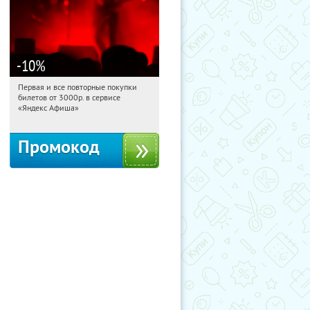
-10
%
Первая и все повторные покупки
04:49:20
Получили:
155
билетов от 3000р. в сервисе
Россия
«Яндекс Афиша»
Промокод