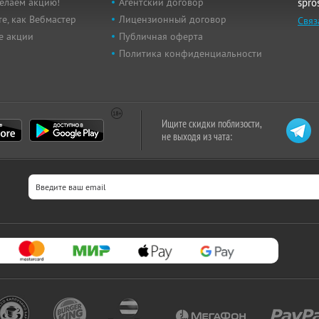
елаем акцию!
Агентский договор
spro
е, как Вебмастер
Лицензионный договор
Связ
е акции
Публичная оферта
Политика конфиденциальности
Ищите скидки поблизости,
не выходя из чата: