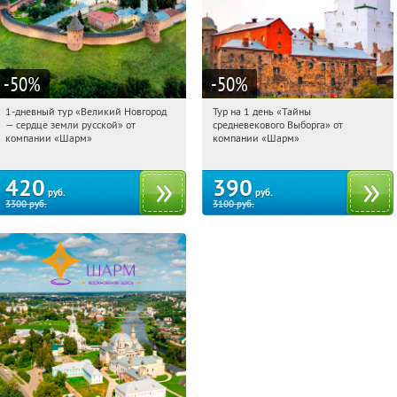
-50
%
-50
%
1-дневный тур «Великий Новгород
Тур на 1 день «Тайны
04:49:20
Купили:
22
04:49:20
Купили:
58
— сердце земли русской» от
средневекового Выборга» от
Достоевская
Достоевская
компании «Шарм»
компании «Шарм»
420
390
руб.
руб.
3300
руб.
3100
руб.