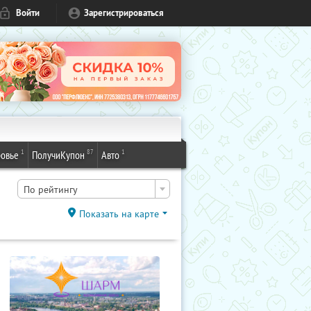
Войти
Зарегистрироваться
1
87
1
овье
ПолучиКупон
Авто
По рейтингу
Показать на карте