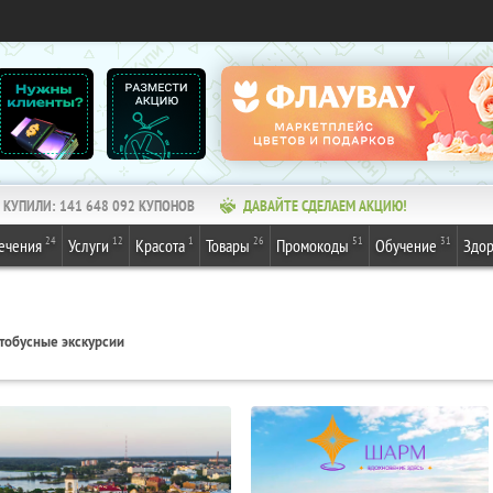
КУПИЛИ:
141 648 092
КУПОНОВ
ДАВАЙТЕ СДЕЛАЕМ АКЦИЮ!
24
12
1
26
51
31
ечения
Услуги
Красота
Товары
Промокоды
Обучение
Здор
тобусные экскурсии