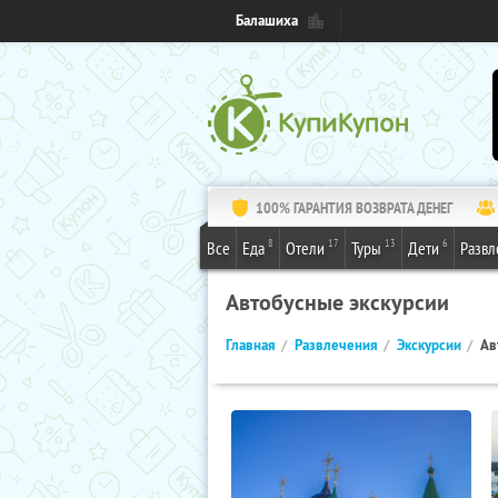
Балашиха
100% ГАРАНТИЯ ВОЗВРАТА ДЕНЕГ
8
17
13
6
Все
Еда
Отели
Туры
Дети
Развл
Автобусные экскурсии
Главная
Развлечения
Экскурсии
Ав