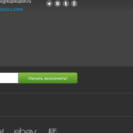
si@kupikupon.ru
аться с нами