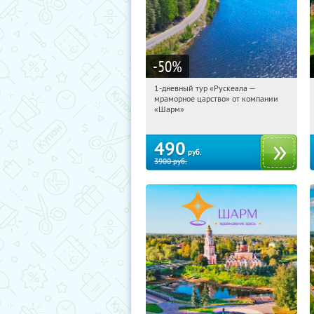
-50
%
1-дневный тур «Рускеала —
04:49:20
Купили:
48
мраморное царство» от компании
Достоевская
«Шарм»
490
руб.
3900
руб.