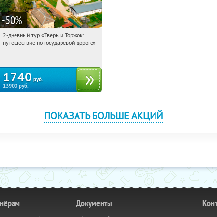
-50
%
2-дневный тур «Тверь и Торжок:
04:49:20
Купили:
30
путешествие по государевой дороге»
Достоевская
1740
руб.
13900
руб.
ПОКАЗАТЬ БОЛЬШЕ АКЦИЙ
тнёрам
Документы
Кон