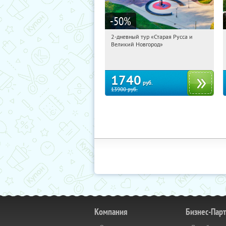
-50
%
2-дневный тур «Старая Русса и
04:49:20
Купили:
8
Великий Новгород»
Достоевская
1740
руб.
13900
руб.
Компания
Бизнес-Пар