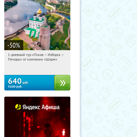
-50
%
1-дневный тур «Псков — Изборск —
04:49:20
Купили:
12
Печоры» от компании «Шарм»
Достоевская
640
руб.
5100
руб.