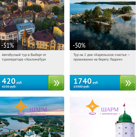
-51
%
-50
%
Автобусный тур в Выборг от
Тур на 2 дня «Карельское счастье —
04:49:20
Купили:
9
04:49:20
Купили:
39
туроператора «ХохломаТур»
проживание на берегу Ладоги»
Сенная площадь
Достоевская
420
1740
руб.
руб.
4230
руб.
13900
руб.