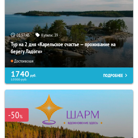
01:57:44
Купили:
39
Тур на 2 дня «Карельское счастье — проживание на
берегу Ладоги»
Достоевская
1740
ПОДРОБНЕЕ
руб.
13900
руб.
-50
%