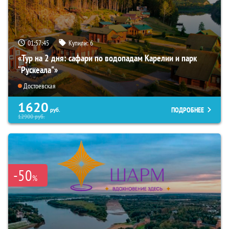
01:57:44
Купили:
6
«Тур на 2 дня: сафари по водопадам Карелии и парк
“Рускеала"»
Достоевская
1620
ПОДРОБНЕЕ
руб.
12900
руб.
-50
%