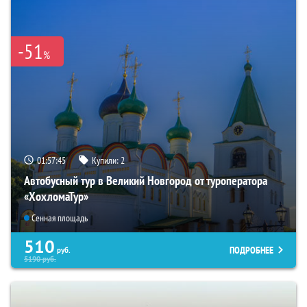
-51
%
01:57:44
Купили:
2
Автобусный тур в Великий Новгород от туроператора
«ХохломаТур»
Сенная площадь
510
ПОДРОБНЕЕ
руб.
5190
руб.