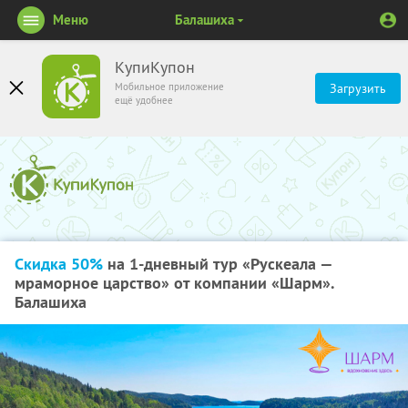
Меню
Балашиха
КупиКупон
Мобильное приложение
Загрузить
ещё удобнее
Скидка 50%
на 1-дневный тур «Рускеала —
мраморное царство» от компании «Шарм».
Балашиха