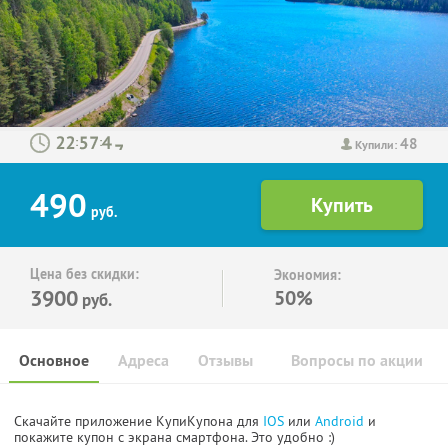
48
:
:
Купили:
490
руб.
Цена без скидки:
Экономия:
3900
50%
руб.
Основное
Адреса
Отзывы
Вопросы по акции
Скачайте приложение КупиКупона для
IOS
или
Android
и
покажите купон с экрана смартфона. Это удобно :)