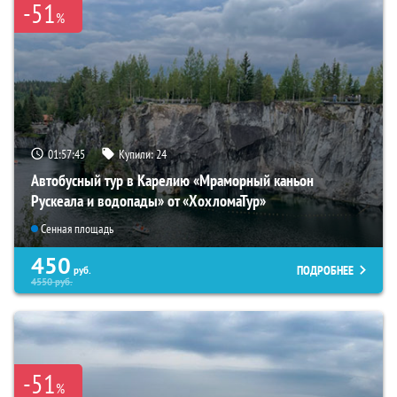
-51
%
01:57:44
Купили:
24
Автобусный тур в Карелию «Мраморный каньон
Рускеала и водопады» от «ХохломаТур»
Сенная площадь
450
ПОДРОБНЕЕ
руб.
4550
руб.
-51
%