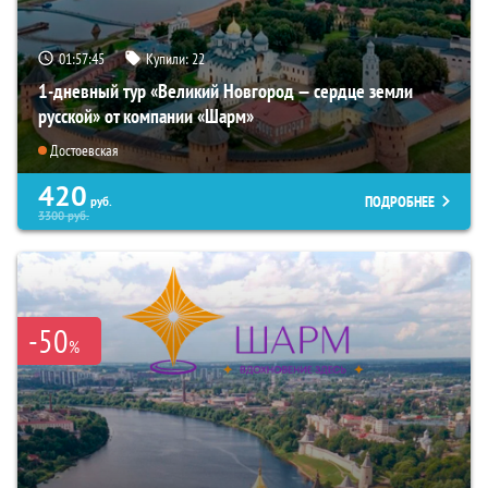
01:57:44
Купили:
22
1-дневный тур «Великий Новгород — сердце земли
русской» от компании «Шарм»
Достоевская
420
ПОДРОБНЕЕ
руб.
3300
руб.
-50
%