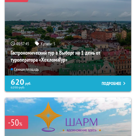
01:57:44
Купили:
5
Гастрономический тур в Выборг на 1 день от
туроператора «ХохломаТур»
Сенная площадь
620
ПОДРОБНЕЕ
руб.
6290
руб.
-50
%