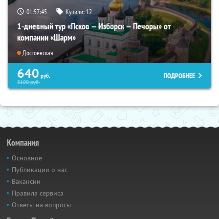
01:57:44
Купили:
12
1-дневный тур «Псков — Изборск — Печоры» от
компании «Шарм»
Достоевская
640
ПОДРОБНЕЕ
руб.
5100
руб.
Компания
Основное
Публикации о нас
Вакансии
Правила сервиса
Ответы на вопросы