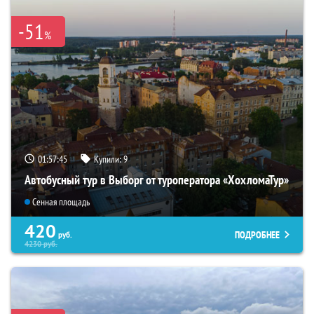
-51
%
01:57:44
Купили:
9
Автобусный тур в Выборг от туроператора «ХохломаТур»
Сенная площадь
420
ПОДРОБНЕЕ
руб.
4230
руб.