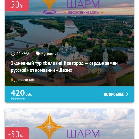
-50
%
11:53:54
Купили:
22
1-дневный тур «Великий Новгород — сердце земли
русской» от компании «Шарм»
Достоевская
420
ПОДРОБНЕЕ
руб.
3300
руб.
-50
%