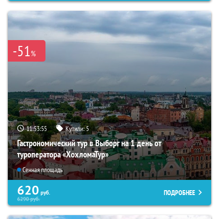
-51
%
11:53:54
Купили:
5
Гастрономический тур в Выборг на 1 день от
туроператора «ХохломаТур»
Сенная площадь
620
ПОДРОБНЕЕ
руб.
6290
руб.