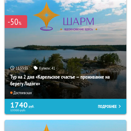
-50
%
11:53:54
Купили:
41
Тур на 2 дня «Карельское счастье — проживание на
берегу Ладоги»
Достоевская
1740
ПОДРОБНЕЕ
руб.
13900
руб.