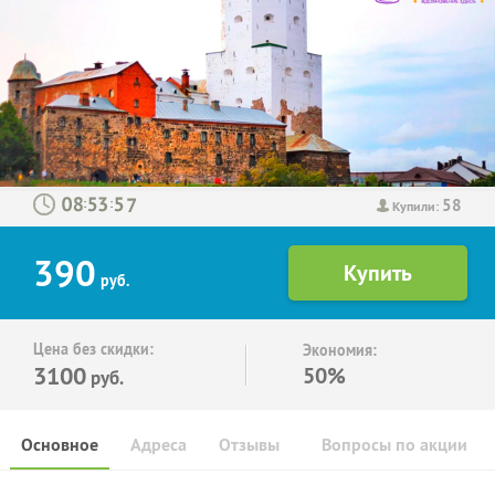
58
:
:
Купили:
390
руб.
Цена без скидки:
Экономия:
3100
50%
руб.
Основное
Адреса
Отзывы
Вопросы по акции