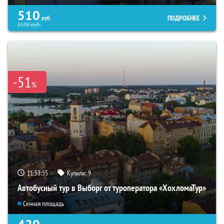
510
ПОДРОБНЕЕ
руб.
5190
руб.
-51
%
11:53:54
Купили:
9
Автобусный тур в Выборг от туроператора «ХохломаТур»
Сенная площадь