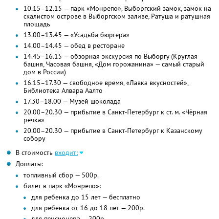
10.15–12.15 — парк «Монрепо», Выборгский замок, замок на
скалистом острове в Выборгском заливе, Ратуша и ратушная
площадь
13.00–13.45 — «Усадьба бюргера»
14.00–14.45 — обед в ресторане
14.45–16.15 — обзорная экскурсия по Выборгу (Круглая
башня, Часовая башня, «Дом горожанина» — самый старый
дом в России)
16.15–17.30 — свободное время, «Лавка вкусностей»,
Библиотека Алвара Аалто
17.30–18.00 — Музей шоколада
20.00–20.30 — прибытие в Санкт-Петербург к ст. м. «Чёрная
речка»
20.00–20.30 — прибытие в Санкт-Петербург к Казанскому
собору
В стоимость
входит:
Доплаты:
топливный сбор — 500р.
билет в парк «Монрепо»:
для ребенка до 15 лет — бесплатно
для ребенка от 16 до 18 лет — 200р.
для пенсионера — 200р.