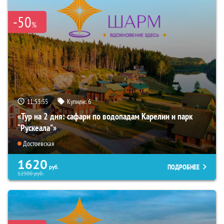
-50
%
11:53:54
Купили:
6
«Тур на 2 дня: сафари по водопадам Карелии и парк
“Рускеала"»
Достоевская
1620
ПОДРОБНЕЕ
руб.
12900
руб.