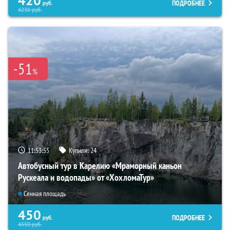
420
ПОДРОБНЕЕ
руб.
4230
руб.
-51
%
11:53:54
Купили:
24
Автобусный тур в Карелию «Мраморный каньон
Рускеала и водопады» от «ХохломаТур»
Сенная площадь
450
ПОДРОБНЕЕ
руб.
4550
руб.