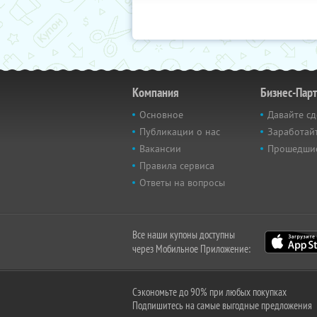
Компания
Бизнес-Пар
Основное
Давайте сд
Публикации о нас
Заработайт
Вакансии
Прошедши
Правила сервиса
Ответы на вопросы
Все наши купоны доступны
через Мобильное Приложение:
Сэкономьте до 90% при любых покупках
Подпишитесь на самые выгодные предложения