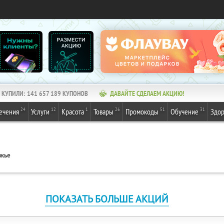
КУПИЛИ:
141 657 189
КУПОНОВ
ДАВАЙТЕ СДЕЛАЕМ АКЦИЮ!
24
12
1
26
51
31
ечения
Услуги
Красота
Товары
Промокоды
Обучение
Здор
ежье
ПОКАЗАТЬ БОЛЬШЕ АКЦИЙ