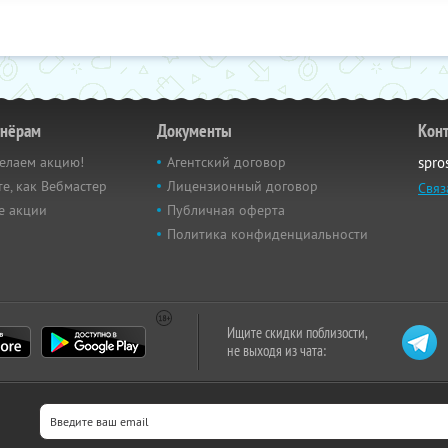
тнёрам
Документы
Кон
елаем акцию!
Агентский договор
spro
е, как Вебмастер
Лицензионный договор
Связ
е акции
Публичная оферта
Политика конфиденциальности
Ищите скидки поблизости,
не выходя из чата: