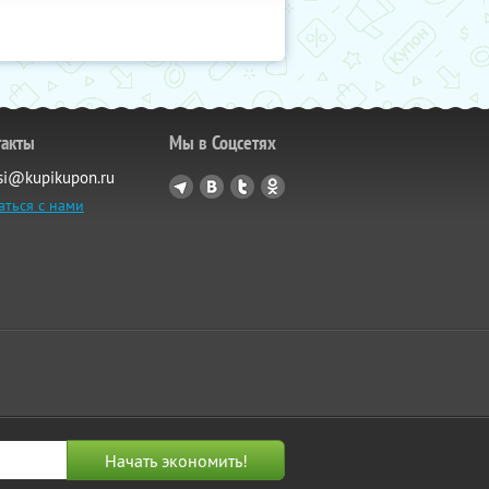
такты
Мы в Соцсетях
si@kupikupon.ru
аться с нами