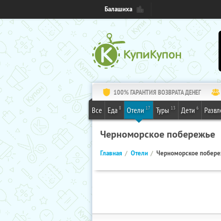
Балашиха
100% ГАРАНТИЯ ВОЗВРАТА ДЕНЕГ
8
17
13
6
Все
Еда
Отели
Туры
Дети
Развл
Черноморское побережье
Главная
Отели
Черноморское побер