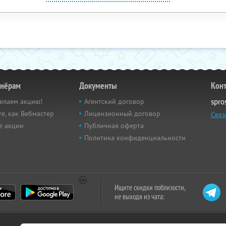
тнёрам
Документы
Кон
елаем акцию!
Агентский договор
spro
е, как Вебмастер
Лицензионный договор
Связ
е акции
Публичная оферта
Политика конфиденциальности
Ищите скидки поблизости,
не выходя из чата: