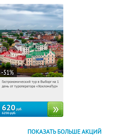
-51
%
Гастрономический тур в Выборг на 1
19:27:05
Купи первым!
день от туроператора «ХохломаТур»
Сенная площадь
620
руб.
6290
руб.
ПОКАЗАТЬ БОЛЬШЕ АКЦИЙ