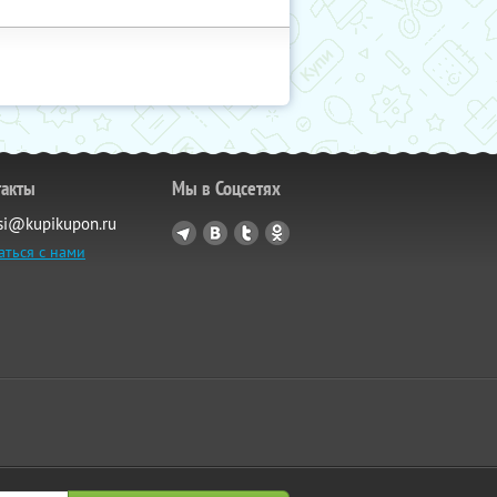
такты
Мы в Соцсетях
si@kupikupon.ru
аться с нами