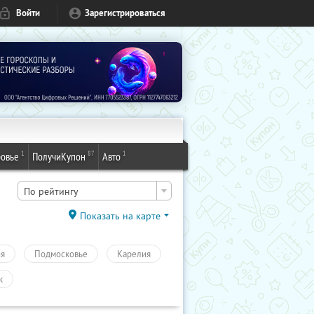
Войти
Зарегистрироваться
1
87
1
овье
ПолучиКупон
Авто
По рейтингу
Показать на карте
ия
Подмосковье
Карелия
к