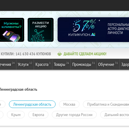
КУПИЛИ:
141 630 436
КУПОНОВ
ДАВАЙТЕ СДЕЛАЕМ АКЦИЮ!
24
12
1
26
51
31
ечения
Услуги
Красота
Товары
Промокоды
Обучение
Здор
Ленинградская область
е
Ленинградская область
Москва
Прибалтика и Скандинав
Крым
Европа
Другие города России
Дальний восто