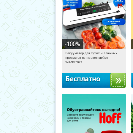
-100
%
Вакууматор для сухих и влажных
06:32:33
Получили:
191
продуктов на маркетплейсе
Россия
Wildberries
Бесплатно