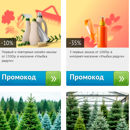
-10
%
-35
%
Первый и повторные онлайн-заказы
3 первых заказа от 1000р. в
06:32:33
Получили:
1
06:32:33
Получили:
12
от 1500р. в магазине «Улыбка
интернет-магазине «Улыбка радуги»
Россия
Россия
радуги»
Промокод
Промокод