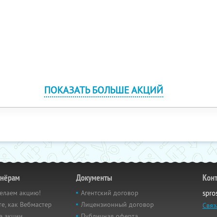
ПОКАЗАТЬ БОЛЬШЕ АКЦИЙ
тнёрам
Документы
Кон
елаем акцию!
Агентский договор
spro
е, как Вебмастер
Лицензионный договор
Связ
е акции
Публичная оферта