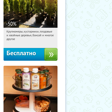
-50
%
Крупномеры, кустарники, плодовые
06:32:33
Получили:
28
и хвойные деревья, бонсай и многое
Москва, Рябиновая улица, 17
другое
Бесплатно