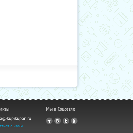
такты
Мы в Соцсетях
si@kupikupon.ru
аться с нами