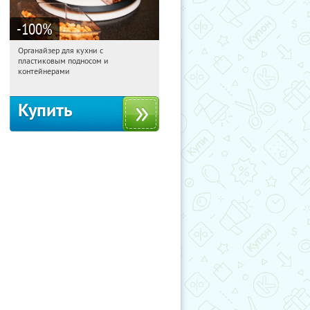
-100
%
Органайзер для кухни с
06:32:33
Получили:
312
пластиковым подносом и
Россия
контейнерами
Купить