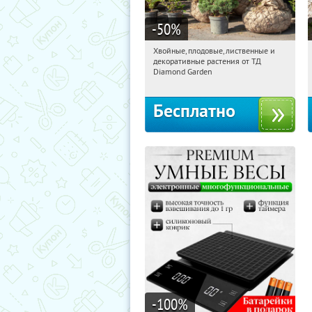
-50
%
Хвойные, плодовые, лиственные и
06:32:33
Получили:
15
декоративные растения от ТД
Выставочная
Угрешская
Diamond Garden
Бесплатно
-100
%