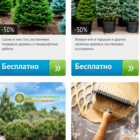
-50
%
-50
%
Сосны и ели, туи, лиственные,
Живые ели в горшках и другие
06:32:33
Получили:
31
06:32:33
Получили:
53
плодовые деревья и ландшафтные
хвойные деревья, лиственные
Московская обл., г. Химки,
Московская обл., г. Химки,
работы
кустарники
территориальное управление
территориальное управление
Кутузовское
Кутузовское
Бесплатно
Бесплатно