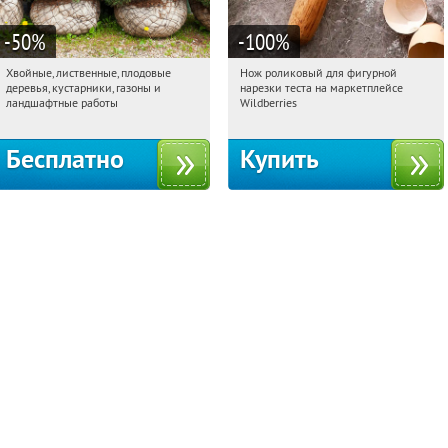
-50
%
-100
%
Хвойные, лиственные, плодовые
Нож роликовый для фигурной
06:32:33
Получили:
15
06:32:33
Получили:
266
деревья, кустарники, газоны и
нарезки теста на маркетплейсе
Павелецкая
Угрешская
Россия
ландшафтные работы
Wildberries
Бесплатно
Купить