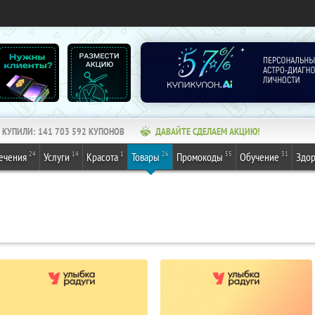
КУПИЛИ:
141 703 593
КУПОНОВ
ДАВАЙТЕ СДЕЛАЕМ АКЦИЮ!
24
14
1
26
55
31
ечения
Услуги
Красота
Товары
Промокоды
Обучение
Здор