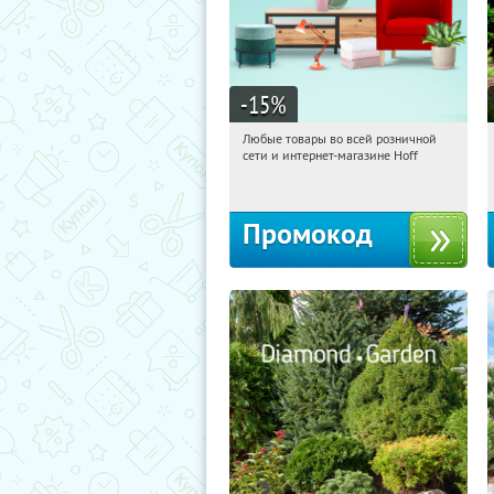
-15
%
Любые товары во всей розничной
06:32:33
Получили:
83
сети и интернет-магазине Hoff
Москва, 1-й Волоколамский проезд,
10с1
Промокод