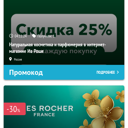
04:11:24
Получили:
1
Натуральная косметика и парфюмерия в интернет-
магазине Ив Роше
Россия
Промокод
ПОДРОБНЕЕ
-30
%