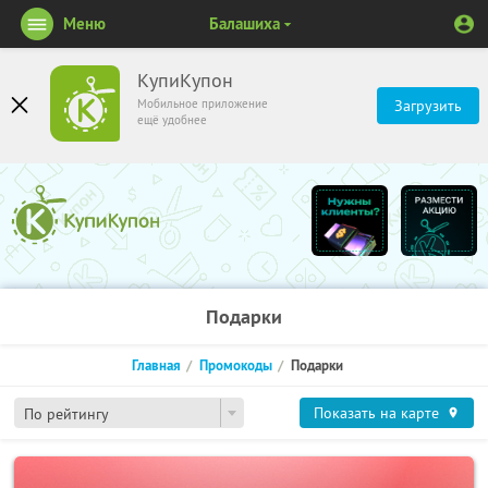
Меню
Балашиха
КупиКупон
Мобильное приложение
Загрузить
ещё удобнее
Подарки
Главная
Промокоды
Подарки
Показать на карте
По рейтингу