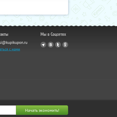
такты
Мы в Соцсетях
si@kupikupon.ru
аться с нами