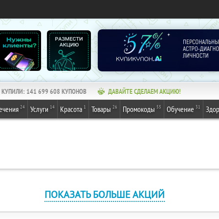
КУПИЛИ:
141 699 608
КУПОНОВ
ДАВАЙТЕ СДЕЛАЕМ АКЦИЮ!
24
14
1
26
55
31
ечения
Услуги
Красота
Товары
Промокоды
Обучение
Здор
ПОКАЗАТЬ БОЛЬШЕ АКЦИЙ