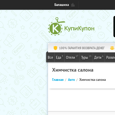
Балашиха
100% ГАРАНТИЯ ВОЗВРАТА ДЕНЕГ
9
17
13
6
Все
Еда
Отели
Туры
Дети
Развл
Химчистка салона
Главная
Авто
Химчистка салона