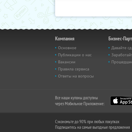
Компания
Бизнес-Пар
Основное
Давайте сд
Публикации о нас
Заработайт
Вакансии
Прошедши
Правила сервиса
Ответы на вопросы
Все наши купоны доступны
через Мобильное Приложение:
Сэкономьте до 90% при любых покупках
Подпишитесь на самые выгодные предложения