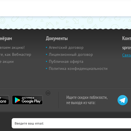
тнёрам
Документы
Кон
елаем акцию!
Агентский договор
spro
е, как Вебмастер
Лицензионный договор
Связ
е акции
Публичная оферта
Политика конфиденциальности
Ищите скидки поблизости,
не выходя из чата: