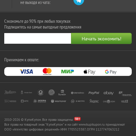
не выходя из чата:
Сэкономьте до 90% при любых покупках
Подпишитесь на самые выгодные предложения
Принимаем к оплате:
2010-2026 © КупиКупон. Все права защищены.
Все права на товарный знак "КупиКупон" и на сайт www.kupikupon.ru принадлежат
OOO «Агентство цифровых решений» ИНН 7705523387, ОГРН 1127747063212