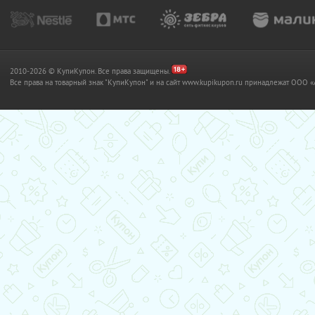
2010-2026 © КупиКупон. Все права защищены.
Все права на товарный знак "КупиКупон" и на сайт www.kupikupon.ru принадлежат OO