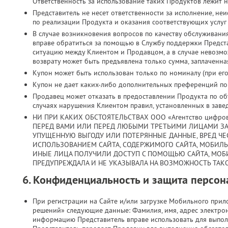
Ответственность за использование таких Продуктов лежит н
Представитель не несет ответственности за исполнение, н
по реализации Продукта и оказания соответствующих услуг
В случае возникновения вопросов по качеству обслуживани
вправе обратиться за помощью в Службу поддержки Предст
ситуацию между Клиентом и Продавцом, а в случае невозмо
возврату может быть предъявлена только сумма, заплаченная
Купон может быть использован только по номиналу (при его 
Купон не дает каких-либо дополнительных преференций по з
Продавец может отказать в предоставлении Продукта по объ
случаях нарушения Клиентом правил, установленных в заве
НИ ПРИ КАКИХ ОБСТОЯТЕЛЬСТВАХ ООО «Агентство цифро
ПЕРЕД ВАМИ ИЛИ ПЕРЕД ЛЮБЫМИ ТРЕТЬИМИ ЛИЦАМИ ЗА
УПУЩЕННУЮ ВЫГОДУ ИЛИ ПОТЕРЯННЫЕ ДАННЫЕ, ВРЕД ЧЕС
ИСПОЛЬЗОВАНИЕМ САЙТА, СОДЕРЖИМОГО САЙТА, МОБИЛ
ИНЫЕ ЛИЦА ПОЛУЧИЛИ ДОСТУП С ПОМОЩЬЮ САЙТА, МОБ
ПРЕДУПРЕЖДАЛА И НЕ УКАЗЫВАЛА НА ВОЗМОЖНОСТЬ ТАКО
6. Конфиденциальность и защита персо
При регистрации на Сайте и/или загрузке Мобильного при
решений» следующие данные: Фамилия, имя, адрес электрон
информацию Представитель вправе использовать для выпол