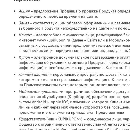
Акция
– предложение Продавца о продаже Продукта определ
определенного периода времени на Сайте.
Заказ
– соответствующим образом оформленный и размещен
выбранного Продукта непосредственно на Сайте или помо
Клиент
– дееспособное физическое лицо, размещающее Зака
Интернет www.kupikupon.ru (далее – Сайт) или в Мобильно
связанных с осуществлением предпринимательской деятельно
юридических лиц» - юридическое лицо или индивидуальный
Купон
– электронное документальное подтверждение оплат
информацию об условиях, стоимости Продукта, порядке оказ
информации), и необходимое к предъявлению Клиентом Пр
Личный кабинет
– персональное пространство, доступ к ко
котором отражается персональная информация о Клиенте, и
на Пользовательском счете, которыми он может воспользов
Мобильное приложение
- программное обеспечение, досту
приложения «КупиКупон» (KupiKupon), разработанного дл
систем Android и Apple iOS, с помощью которого Клиенты м
Личный кабинет через мобильное устройство без посещения
приложение и его элементы принадлежат Представителю
Представитель
(или «KUPIKUPON») – юридическое лицо, учр
Общество с ограниченной ответственностью «Агентство ц
www.kupikupon.ru и Мобильной приложением «КупиКупон»