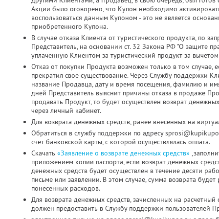
другими Клиентами, а Продавец, в свою очередь, был готов о
Акции было оговорено, что Купон необходимо активировать д
воспользоваться данным Купоном - это не является основа
приобретенного Купона.
В случае отказа Клиента от туристического продукта, по з
Представитель, на основании ст. 32 Закона РФ "О защите пр
уплаченную Клиентом за туристический продукт за вычетом
Отказ от покупки Продукта возможен только в том случае, 
прекратил свое существование. Через Службу поддержки Кл
название Продавца, дату и время посещения, фамилию и имя
дней Представитель выяснит причины отказа в продаже Про
продавать Продукт, то будет осуществлен возврат денежных
через личный кабинет.
Для возврата денежных средств, ранее внесенных на виртуа
Обратиться в службу поддержки по адресу sprosi@kupikupo
счет банковской карты, с которой осуществлялась оплата.
Скачать
«Заявление о возврате денежных средств»
,заполни
приложением копии паспорта, если возврат денежных средс
денежных средств будет осуществлен в течение десяти раб
письме или заявлении. В этом случае, сумма возврата будет
понесенных расходов.
Для возврата денежных средств, зачисленных на расчетный 
должен предоставить в Службу поддержки пользователей Пр