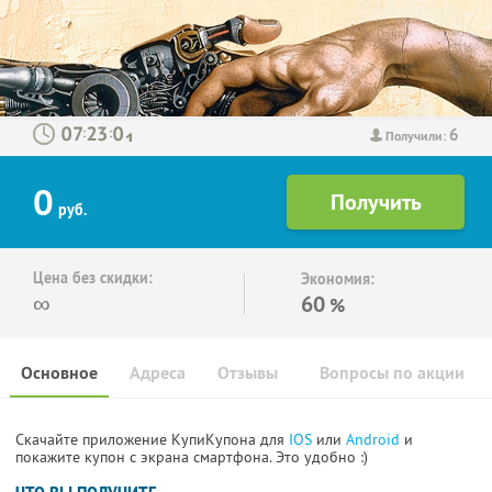
6
:
:
Получили:
0
руб.
Цена без скидки:
Экономия:
∞
60
%
Основное
Адреса
Отзывы
Вопросы по акции
Скачайте приложение КупиКупона для
IOS
или
Android
и
покажите купон с экрана смартфона. Это удобно :)