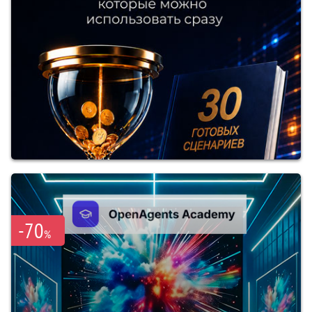
-70
%