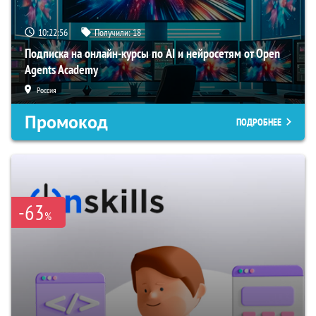
10:22:55
Получили:
18
Подписка на онлайн-курсы по AI и нейросетям от Open
Agents Academy
Россия
Промокод
ПОДРОБНЕЕ
-63
%