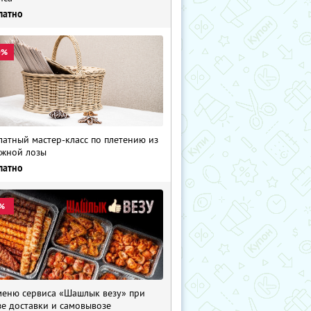
латно
0%
латный мастер-класс по плетению из
жной лозы
латно
%
меню сервиса «Шашлык везу» при
зе доставки и самовывозе