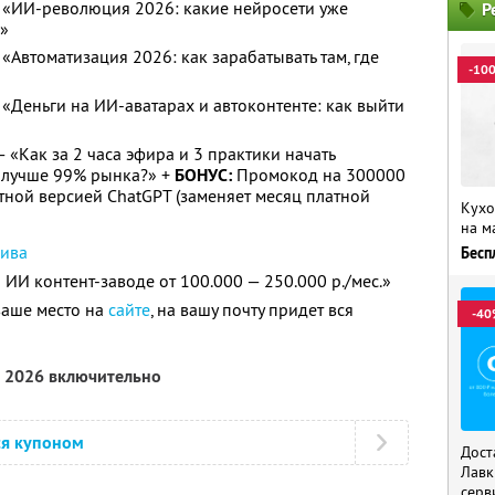
 — «ИИ-революция 2026: какие нейросети уже
Р
ц»
 «Автоматизация 2026: как зарабатывать там, где
-10
— «Деньги на ИИ-аватарах и автоконтенте: как выйти
 — «Как за 2 часа эфира и 3 практики начать
и лучше 99% рынка?» +
БОНУС:
Промокод на 300000
тной версией ChatGPT (заменяет месяц платной
Кухо
на м
сива
Бесп
ИИ контент-заводе от 100.000 — 250.000 р./мес.»
ваше место на
сайте
, на вашу почту придет вся
-40
а 2026 включительно
ся купоном
Дост
Лавк
серв