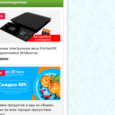
екомендуемые:
0%
нные электронные весы KitchenOK
аркетплейсе Wildberries
латно
%
авка продуктов и еды из «Яндекс
и» во всех городах присутствия
иса