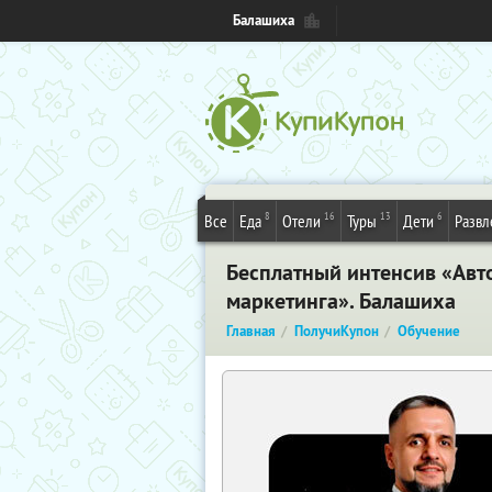
Балашиха
8
16
13
6
Все
Еда
Отели
Туры
Дети
Развл
Бесплатный интенсив «Авто
маркетинга». Балашиха
Главная
ПолучиКупон
Обучение