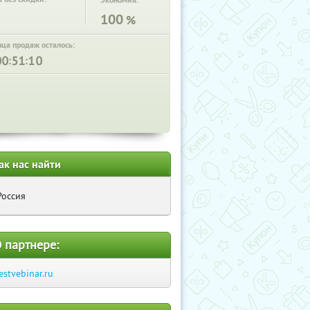
Экономия:
100
%
нца продаж осталось:
:
:
ак нас найти
Россия
 партнере:
estvebinar.ru