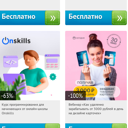
Бесплатно
Бесплатно
-63
%
-100
%
Курс программирования для
Вебинар «Как удаленно
03:51:04
Получили:
4
03:51:04
Получили:
48
начинающих от онлайн-школы
зарабатывать от 3000 рублей в день
Россия
Россия
Onskills
на дизайне карточек»