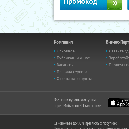
Промокод
Компания
Бизнес-Пар
Основное
Давайте сд
Публикации о нас
Заработайт
Вакансии
Прошедши
Правила сервиса
Ответы на вопросы
Все наши купоны доступны
через Мобильное Приложение:
Сэкономьте до 90% при любых покупках
Подпишитесь на самые выгодные предложения