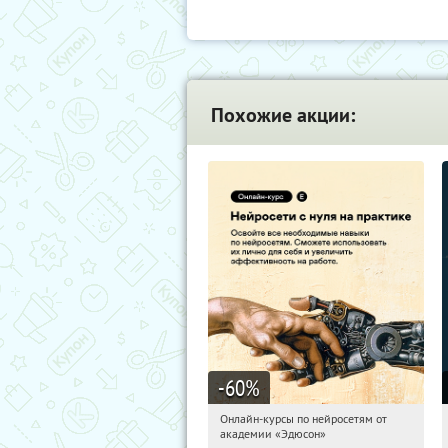
Похожие акции:
-60
%
Онлайн-курсы по нейросетям от
03:51:04
Получили:
6
академии «Эдюсон»
Москва