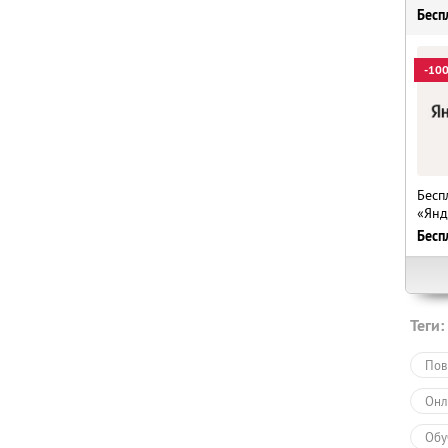
Бесп
-10
Бесп
«Янд
Бесп
Теги:
Пов
Онл
Обу