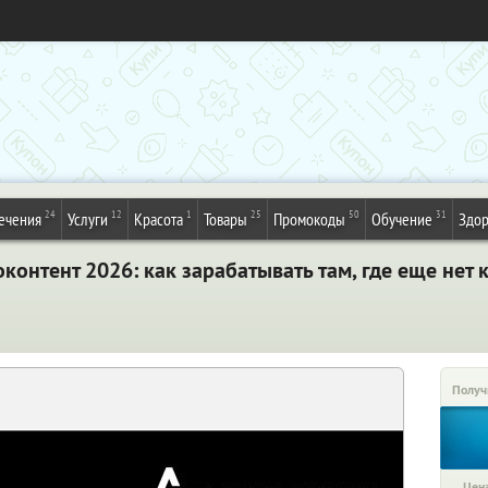
24
12
1
25
50
31
ечения
Услуги
Красота
Товары
Промокоды
Обучение
Здор
контент 2026: как зарабатывать там, где еще нет
Получ
Цена