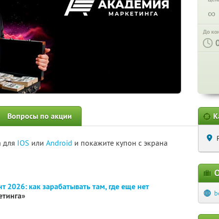
∞
До ко
Вопросы по акции
К
а для
IOS
или
Android
и покажите купон с экрана
О
т 2026: как зарабатывать там, где еще нет
b
етинга»