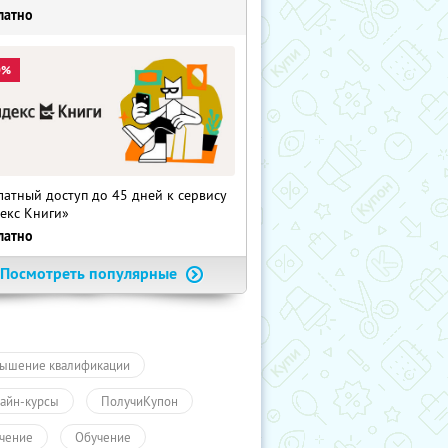
латно
0%
латный доступ до 45 дней к сервису
екс Книги»
латно
Посмотреть популярные
ышение квалификации
айн-курсы
ПолучиКупон
чение
Обучение