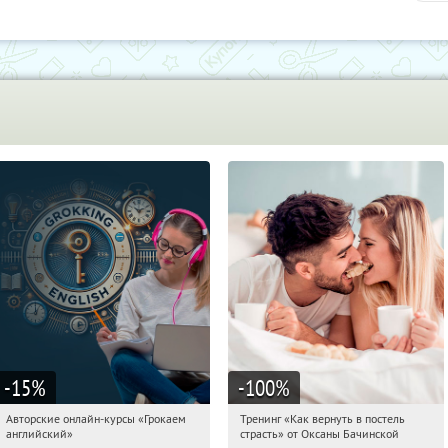
-15
%
-100
%
Авторские онлайн-курсы «Грокаем
Тренинг «Как вернуть в постель
03:51:04
Получили:
4
03:51:04
Получили:
16
английский»
страсть» от Оксаны Бачинской
Россия
Россия