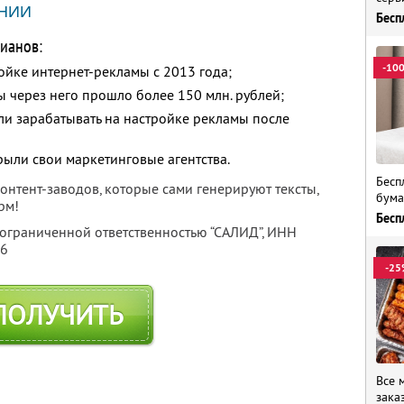
НИИ
Бесп
ианов:
-10
ойке интернет-рекламы с 2013 года;
ы через него прошло более 150 млн. рублей;
ли зарабатывать на настройке рекламы после
рыли свои маркетинговые агентства.
Бесп
нтент-заводов, которые сами генерируют тексты,
бума
рм!
Бесп
 ограниченной ответственностью “САЛИД”,
ИНН
76
-25
ПОЛУЧИТЬ
Все 
зака