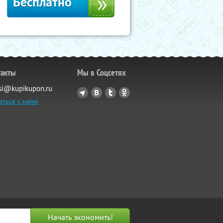
Бесплатно
такты
Мы в Соцсетях
si@kupikupon.ru
аться с нами