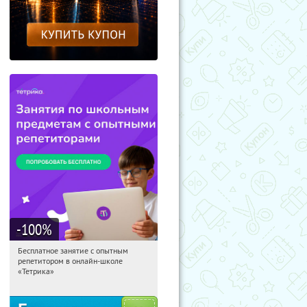
-100
%
Бесплатное занятие с опытным
03:51:04
Получили:
2
репетитором в онлайн-школе
Москва, Россия
«Тетрика»