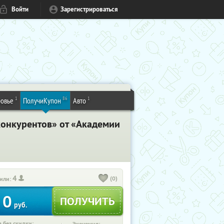
Войти
Зарегистрироваться
1
86
1
овье
ПолучиКупон
Авто
 конкурентов» от «Академии
4
(0)
или:
0
руб.
 без скидки: