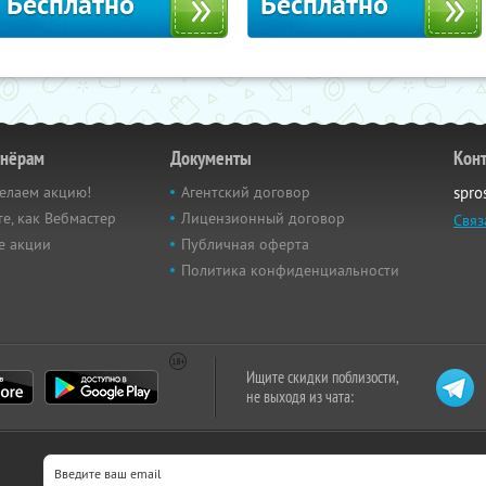
Бесплатно
Бесплатно
тнёрам
Документы
Кон
елаем акцию!
Агентский договор
spro
е, как Вебмастер
Лицензионный договор
Связ
е акции
Публичная оферта
Политика конфиденциальности
Ищите скидки поблизости,
не выходя из чата: