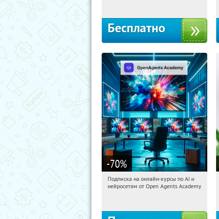
Бесплатно
-70
%
Подписка на онлайн-курсы по AI и
03:51:04
Получили:
18
нейросетям от Open Agents Academy
Россия