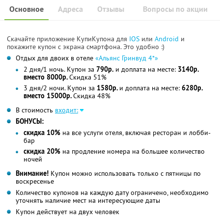
Основное
Адреса
Отзывы
Вопросы по акции
Скачайте приложение КупиКупона для
IOS
или
Android
и
покажите купон с экрана смартфона. Это удобно :)
Отдых для двоих в отеле
«Альянс Гринвуд 4*»
2 дня/1 ночь. Купон за
790р.
и доплата на месте:
3140р.
вместо 8000р.
Скидка 51%
3 дня/2 ночи. Купон за
1580р.
и доплата на месте:
6280р.
вместо 15000р.
Скидка 48%
В стоимость
входит:
БОНУСЫ:
скидка 10%
на все услуги отеля, включая ресторан и лобби-
бар
скидка 20%
на продление номера на большее количество
ночей
Внимание!
Купон можно использовать только с пятницы по
воскресенье
Количество купонов на каждую дату ограничено, необходимо
уточнять наличие мест на интересующие даты
Купон действует на двух человек