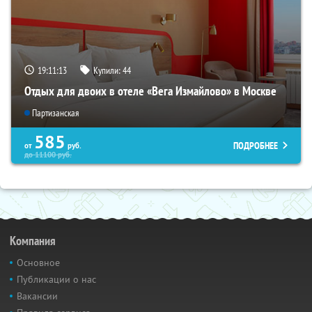
19:11:12
Купили:
44
Отдых для двоих в отеле «Вега Измайлово» в Москве
Партизанская
585
ПОДРОБНЕЕ
от
руб.
до
11100
руб.
Компания
Основное
Публикации о нас
Вакансии