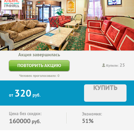
Акция завершилась
25
ПОВТОРИТЬ АКЦИЮ
Купили:
Человек проголосовало: 0
КУПИТЬ
320
от
руб.
Цена без скидки:
Экономия:
160000
51%
руб.