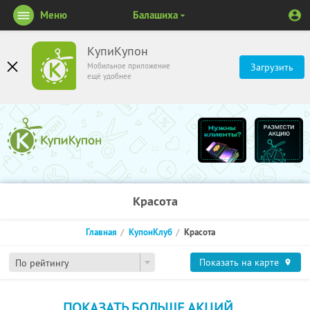
Меню
Балашиха
КупиКупон
Мобильное приложение
Загрузить
ещё удобнее
Красота
Главная
КупонКлуб
Красота
Показать на карте
По рейтингу
ПОКАЗАТЬ БОЛЬШЕ АКЦИЙ