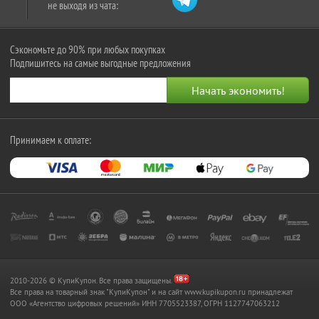
не выходя из чата:
Сэкономьте до 90% при любых покупках
Подпишитесь на самые выгодные предложения
Принимаем к оплате:
2010-2026 © КупиКупон. Все права защищены.
Все права на товарный знак "КупиКупон" и на сайт www.kupikupon.ru принадлежат
OOO «Агентство цифровых решений» ИНН 7705523387, ОГРН 1127747063212