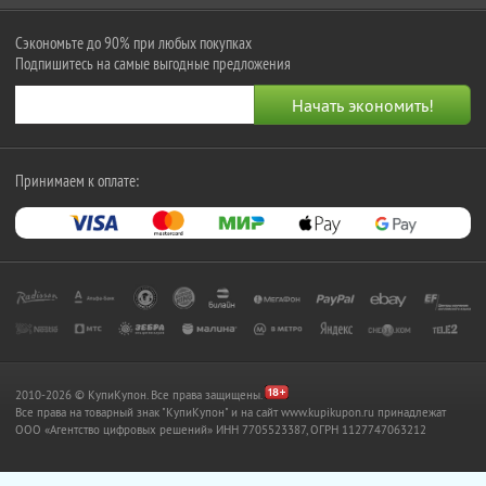
Сэкономьте до 90% при любых покупках
Подпишитесь на самые выгодные предложения
Принимаем к оплате:
2010-2026 © КупиКупон. Все права защищены.
Все права на товарный знак "КупиКупон" и на сайт www.kupikupon.ru принадлежат
OOO «Агентство цифровых решений» ИНН 7705523387, ОГРН 1127747063212