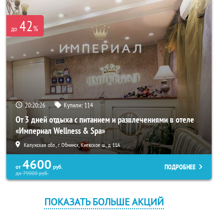
42
%
до
20:20:25
Купили:
114
От 3 дней отдыха с питанием и развлечениями в отеле
«Империал Wellness & Spa»
Калужская обл., г. Обнинск, Киевское ш., д. 11А
4600
ПОДРОБНЕЕ
от
руб.
до
79000
руб.
ПОКАЗАТЬ БОЛЬШЕ АКЦИЙ