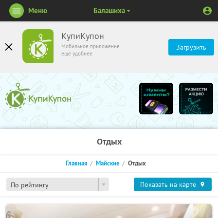
Меню
Балашиха
КупиКупон
Мобильное приложение
Загрузить
ещё удобнее
Отдых
Главная
Майские
Отдых
Показать на карте
По рейтингу