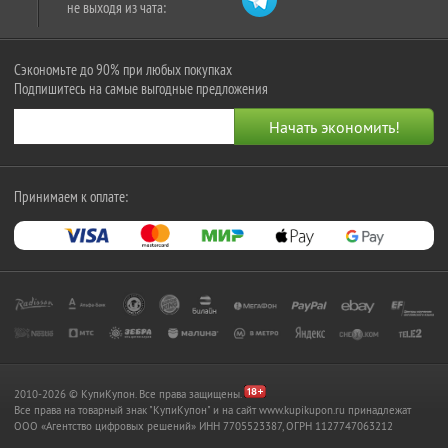
не выходя из чата:
Сэкономьте до 90% при любых покупках
Подпишитесь на самые выгодные предложения
Принимаем к оплате:
2010-2026 © КупиКупон. Все права защищены.
Все права на товарный знак "КупиКупон" и на сайт www.kupikupon.ru принадлежат
OOO «Агентство цифровых решений» ИНН 7705523387, ОГРН 1127747063212