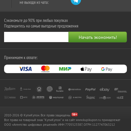
не выходя из чата:
Сэкономьте до 90% при любых покупках
Подпишитесь на самые выгодные предложения
Принимаем к оплате:
2010-2026 © КупиКупон. Все права защищены.
Все права на товарный знак "КупиКупон" и на сайт www.kupikupon.ru принадлежат
OOO «Агентство цифровых решений» ИНН 7705523387, ОГРН 1127747063212