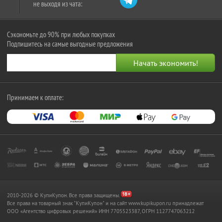
не выходя из чата:
Сэкономьте до 90% при любых покупках
Подпишитесь на самые выгодные предложения
Принимаем к оплате:
2010-2026 © КупиКупон. Все права защищены.
Все права на товарный знак "КупиКупон" и на сайт www.kupikupon.ru принадлежат
OOO «Агентство цифровых решений» ИНН 7705523387, ОГРН 1127747063212