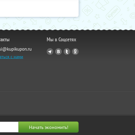
такты
Мы в Соцсетях
si@kupikupon.ru
аться с нами