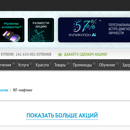
КУПИЛИ:
141 654 001
КУПОНОВ
ДАВАЙТЕ СДЕЛАЕМ АКЦИЮ!
24
12
1
26
51
31
ечения
Услуги
Красота
Товары
Промокоды
Обучение
Здор
логия
RF-лифтинг
ПОКАЗАТЬ БОЛЬШЕ АКЦИЙ