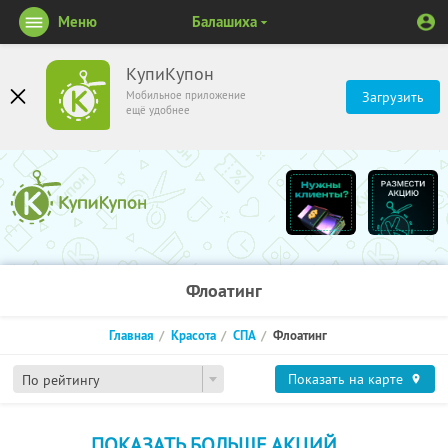
Меню
Балашиха
КупиКупон
Мобильное приложение
Загрузить
ещё удобнее
Флоатинг
Главная
Красота
СПА
Флоатинг
Показать на карте
По рейтингу
ПОКАЗАТЬ БОЛЬШЕ АКЦИЙ