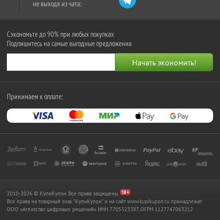
не выходя из чата:
Сэкономьте до 90% при любых покупках
Подпишитесь на самые выгодные предложения
Принимаем к оплате:
2010-2026 © КупиКупон. Все права защищены.
Все права на товарный знак "КупиКупон" и на сайт www.kupikupon.ru принадлежат
OOO «Агентство цифровых решений» ИНН 7705523387, ОГРН 1127747063212