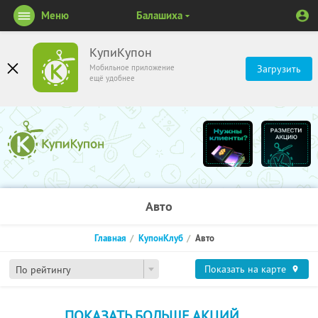
Меню
Балашиха
КупиКупон
Мобильное приложение
Загрузить
ещё удобнее
Авто
Главная
КупонКлуб
Авто
Показать на карте
По рейтингу
ПОКАЗАТЬ БОЛЬШЕ АКЦИЙ