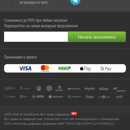
не выходя из чата:
Сэкономьте до 90% при любых покупках
Подпишитесь на самые выгодные предложения
Принимаем к оплате:
2010-2026 © КупиКупон. Все права защищены.
Все права на товарный знак "КупиКупон" и на сайт www.kupikupon.ru принадлежат
OOO «Агентство цифровых решений» ИНН 7705523387, ОГРН 1127747063212