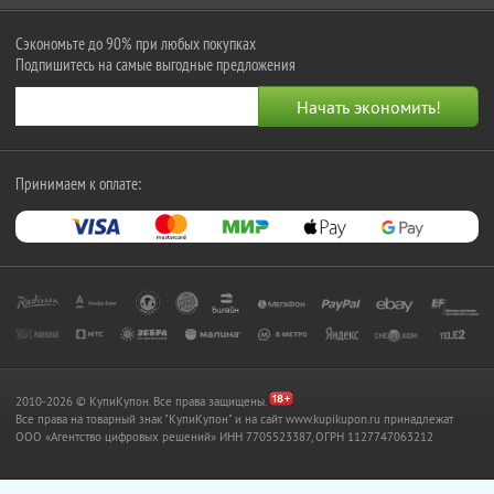
Сэкономьте до 90% при любых покупках
Подпишитесь на самые выгодные предложения
Принимаем к оплате:
2010-2026 © КупиКупон. Все права защищены.
Все права на товарный знак "КупиКупон" и на сайт www.kupikupon.ru принадлежат
OOO «Агентство цифровых решений» ИНН 7705523387, ОГРН 1127747063212