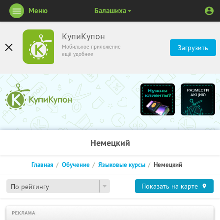
Меню
Балашиха
КупиКупон
Мобильное приложение
Загрузить
ещё удобнее
Немецкий
Главная
Обучение
Языковые курсы
Немецкий
Показать на карте
По рейтингу