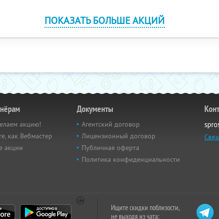
ПОКАЗАТЬ БОЛЬШЕ АКЦИЙ
тнёрам
Документы
Кон
елаем акцию!
Агентский договор
spro
е, как Вебмастер
Лицензионный договор
Связ
е акции
Публичная оферта
Политика конфиденциальности
Ищите скидки поблизости,
не выходя из чата: