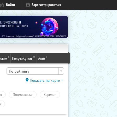
Войти
Зарегистрироваться
1
91
1
овье
ПолучиКупон
Авто
По рейтингу
Показать на карте
ия
Подмосковье
Карелия
к