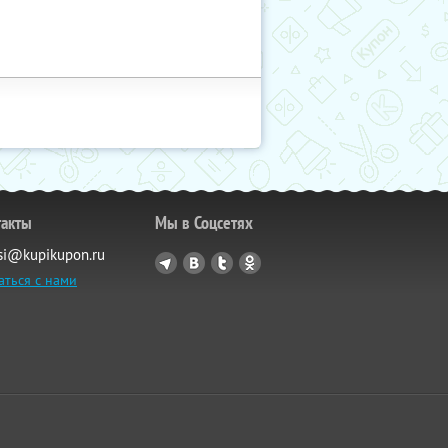
такты
Мы в Соцсетях
si@kupikupon.ru
аться с нами