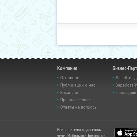
Компания
Бизнес-Пар
Основное
Давайте сд
Публикации о нас
Заработайт
Вакансии
Прошедши
Правила сервиса
Ответы на вопросы
Все наши купоны доступны
через Мобильное Приложение: