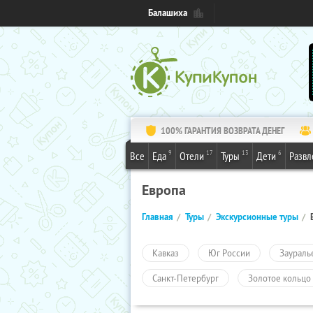
Балашиха
100% ГАРАНТИЯ ВОЗВРАТА ДЕНЕГ
9
17
13
6
Все
Еда
Отели
Туры
Дети
Развл
Европа
Главная
Туры
Экскурсионные туры
Кавказ
Юг России
Заураль
Санкт-Петербург
Золотое кольцо