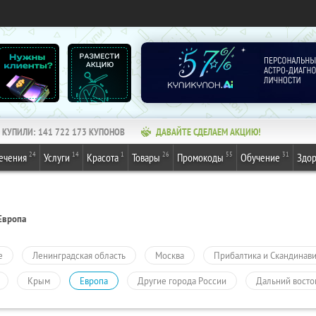
КУПИЛИ:
141 722 173
КУПОНОВ
ДАВАЙТЕ СДЕЛАЕМ АКЦИЮ!
24
14
1
26
55
31
ечения
Услуги
Красота
Товары
Промокоды
Обучение
Здор
Европа
е
Ленинградская область
Москва
Прибалтика и Скандинав
Крым
Европа
Другие города России
Дальний восто