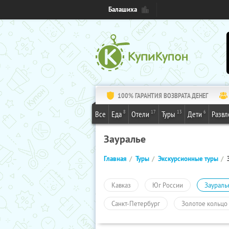
Балашиха
100% ГАРАНТИЯ ВОЗВРАТА ДЕНЕГ
8
17
13
6
Все
Еда
Отели
Туры
Дети
Развл
Зауралье
Главная
Туры
Экскурсионные туры
Кавказ
Юг России
Заураль
Санкт-Петербург
Золотое кольцо