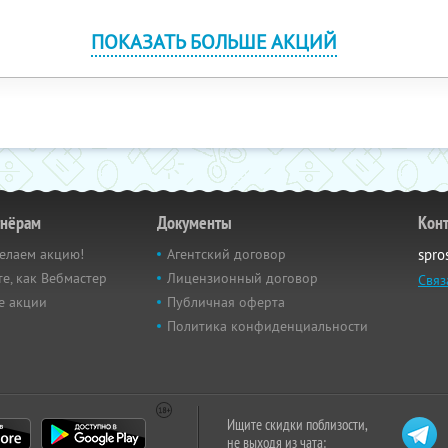
ПОКАЗАТЬ БОЛЬШЕ АКЦИЙ
тнёрам
Документы
Кон
елаем акцию!
Агентский договор
spro
е, как Вебмастер
Лицензионный договор
Связ
е акции
Публичная оферта
Политика конфиденциальности
Ищите скидки поблизости,
не выходя из чата: