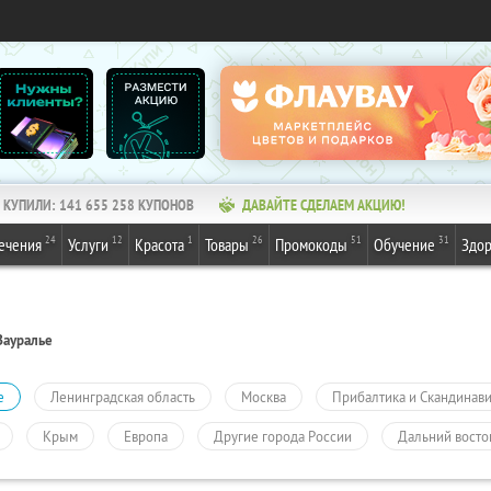
КУПИЛИ:
141 655 258
КУПОНОВ
ДАВАЙТЕ СДЕЛАЕМ АКЦИЮ!
24
12
1
26
51
31
ечения
Услуги
Красота
Товары
Промокоды
Обучение
Здор
Зауралье
е
Ленинградская область
Москва
Прибалтика и Скандинав
Крым
Европа
Другие города России
Дальний восто